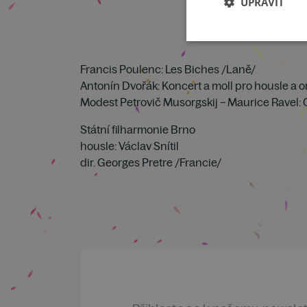
UPRAVIT
Francis Poulenc: Les Biches /Laně/
Antonín Dvořák: Koncert a moll pro housle a o
Modest Petrovič Musorgskij – Maurice Ravel: O
Státní filharmonie Brno
housle: Václav Snítil
dir. Georges Pretre /Francie/