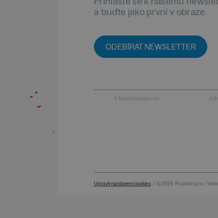
Přihlaste se k našemu newsle
a buďte jako první v obraze
ODEBÍRAT NEWSLETTER
S finanční podporou
S f
Upravit nastavení cookies
/ © 2026
Pražské jaro / Vývoj