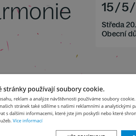
harmonie
15
/
5
/
Středa 20
Obecní d
chestr a moll op. 53
 stránky používají soubory cookie.
výstavy (Kartinky)
obsahu, reklam a analýze návštěvnosti používáme soubory cookie.
ašich stránek také sdílíme s našimi reklamními a analytickými par
 s dalšími informacemi, které jste jim poskytli nebo které shro
lužeb.
Více informací