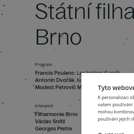
Státní fil
Brno
Program
Francis Poulenc
: Les biches (Laně)
Antonín Dvořák
: Koncert pro housle a or
Tyto webové
Modest Petrovič Musorgskij
: Obrázky z 
K personalizaci 
vašem používání n
Interpreti
mohou kombinovat
Filharmonie Brno
používání jejich s
Václav Snítil
Georges Pretre