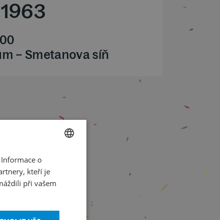
1963
.00
ům – Smetanova síň
 Informace o
CZECH
tnery, kteří je
ENGLISH
máždili při vašem