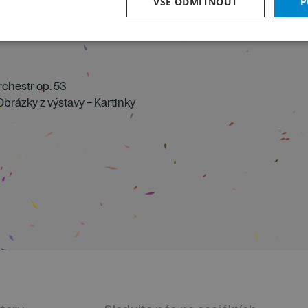
VŠE ODMÍTNOUT
P
rchestr op. 53
brázky z výstavy – Kartinky