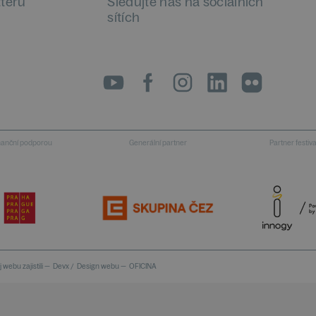
tteru
Sledujte nás na sociálních
sítích
LinkedIn
flickr
inanční podporou
Generální partner
Partner festiv
 webu zajistili —
Devx
/
Design webu —
OFICINA