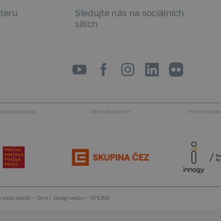
tteru
Sledujte nás na sociálních
sítích
LinkedIn
flickr
inanční podporou
Generální partner
Partner festiv
 webu zajistili —
Devx
/
Design webu —
OFICINA