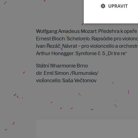
UPRAVIT
Wolfgang Amadeus Mozart: Předehra k opeře 
Ernest Bloch: Schelomo. Rapsódie pro violonc
Ivan Řezáč: Návrat – pro violoncello a orchestr
Arthur Honegger: Symfonie č. 5 „Di tre re“
Státní filharmonie Brno
dir. Emil Simon /Rumunsko/
violoncello: Saša Večtomov