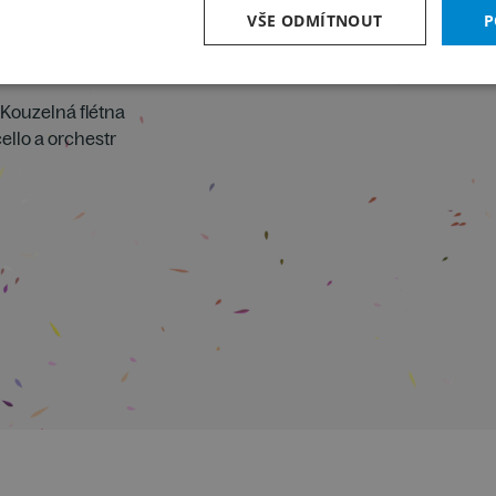
VŠE ODMÍTNOUT
P
Kouzelná flétna
ello a orchestr