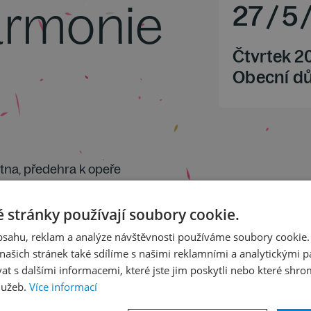
harmonie
27
/
5
Čtvrtek 2
Obecní d
étna, předehra k opeře
oloncello a orchestr
chestr
 stránky používají soubory cookie.
"
obsahu, reklam a analýze návštěvnosti používáme soubory cookie.
ašich stránek také sdílíme s našimi reklamními a analytickými par
 s dalšími informacemi, které jste jim poskytli nebo které shro
lužeb.
Více informací