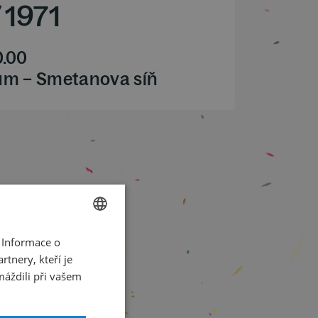
/
1971
0.00
ům – Smetanova síň
 Informace o
CZECH
tnery, kteří je
ENGLISH
máždili při vašem