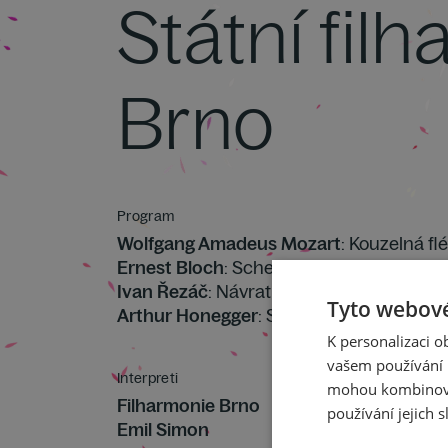
Státní fil
Brno
Program
Wolfgang Amadeus Mozart
: Kouzelná fl
Ernest Bloch
: Schelomo, rapsodie pro vi
Ivan Řezáč
: Návrat - pro violoncello a or
Tyto webové
Arthur Honegger
: Symfonie č. 5 "Di tre re
K personalizaci 
vašem používání n
Interpreti
mohou kombinovat
Filharmonie Brno
používání jejich s
Emil Simon