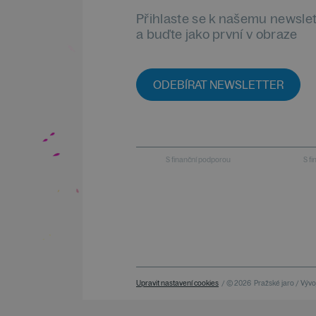
Přihlaste se k našemu newsle
a buďte jako první v obraze
ODEBÍRAT NEWSLETTER
S finanční podporou
S f
Upravit nastavení cookies
/ © 2026
Pražské jaro / Vývoj