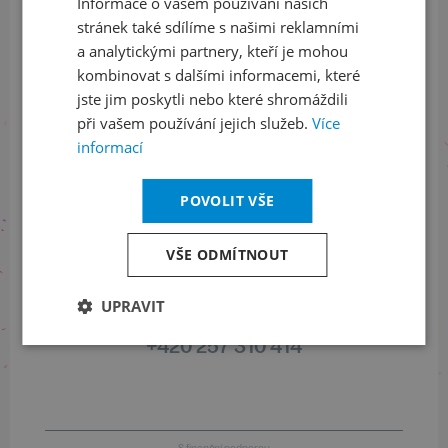
Informace o vašem používání našich
stránek také sdílíme s našimi reklamními
Sledujte nás na sociálních sítích
a analytickými partnery, kteří je mohou
kombinovat s dalšími informacemi, které
LinkedIn
flickr
jste jim poskytli nebo které shromáždili
při vašem používání jejich služeb.
Více
informací
Informace o stavu objednávek
POVOLIT VŠE
+420 461 049 232
VŠE ODMÍTNOUT
Informace o programu
UPRAVIT
+420 257 310 414