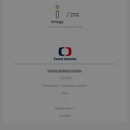
Generální mediální partner
Upravit nastavení cookies
/ © 2026
Pražské jaro / Vývoj webu zajistili —
Devx
/
Design webu —
OFICINA