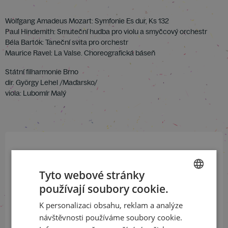
Wolfgang Amadeus Mozart: Symfonie Es dur, Ks 132
Paul Hindemith: Smuteční hudba pro violu a smyčcový orchestr
Béla Bartók: Taneční svita pro orchestr
Maurice Ravel: La Valse. Choreografická báseň
Státní filharmonie Brno
dir. György Lehel /Maďarsko/
viola: Lubomír Malý
Přihlaste se k našemu newsletteru
a buďte jako první v obraze
Tyto webové stránky
používají soubory cookie.
CZECH
ODEBÍRAT NEWSLETTER
K personalizaci obsahu, reklam a analýze
ENGLISH
návštěvnosti používáme soubory cookie.