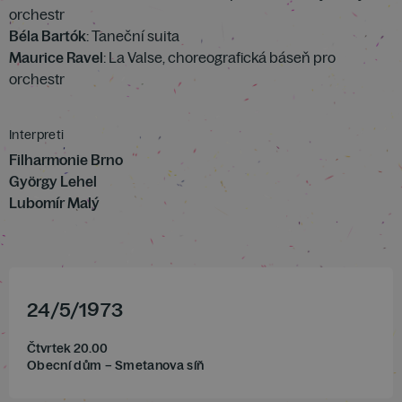
orchestr
Béla Bartók
: Taneční suita
Maurice Ravel
: La Valse, choreografická báseň pro
orchestr
Interpreti
Filharmonie Brno
György Lehel
Lubomír Malý
24
/
5
/
1973
Čtvrtek 20.00
Obecní dům – Smetanova síň