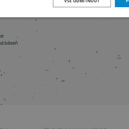
VŠE ODMÍTNOUT
P
u
tr
cká báseň