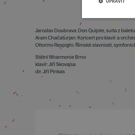
UPRAVIT
Jaroslav Doubrava: Don Quijote, suita z balet
Aram Chačaturjan: Koncert pro klavír a orches
Ottorino Respighi: Římské slavnosti, symfoni
Státní filharmonie Brno
klavír: Jiří Skovajsa
dir. Jiří Pinkas