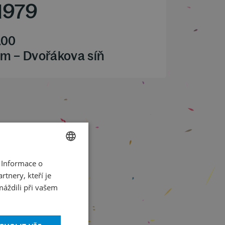
1979
.00
m – Dvořákova síň
 Informace o
CZECH
tnery, kteří je
ENGLISH
máždili při vašem