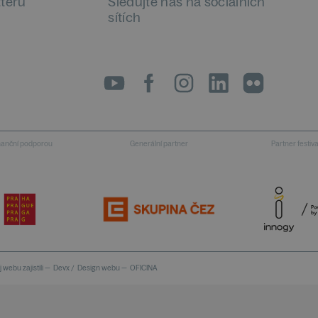
tteru
Sledujte nás na sociálních
sítích
LinkedIn
flickr
inanční podporou
Generální partner
Partner festiv
 webu zajistili —
Devx
/
Design webu —
OFICINA