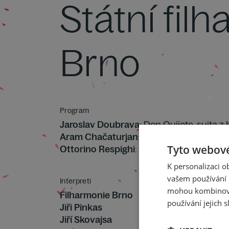
Státní fil
Brno
Program
Jaroslav Doubrava
: Don Quijote, suita z
Aram Chačaturjan
: Koncert pro klavír a 
Tyto webové
Ottorino Respighi
: Římské slavnosti, sy
K personalizaci 
vašem používání n
Interpreti
mohou kombinovat
Filharmonie Brno
používání jejich s
Jiři Pinkas
Jiří Skovajsa