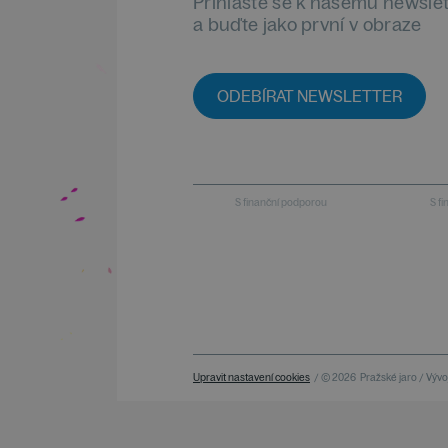
Přihlaste se k našemu newsle
a buďte jako první v obraze
ODEBÍRAT NEWSLETTER
S finanční podporou
S f
Upravit nastavení cookies
/ © 2026
Pražské jaro / Vývoj