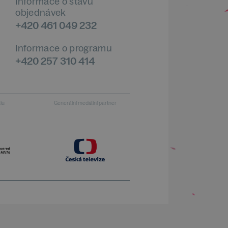
Informace o stavu
objednávek
+420 461 049 232
Informace o programu
+420 257 310 414
alu
Generální mediální partner