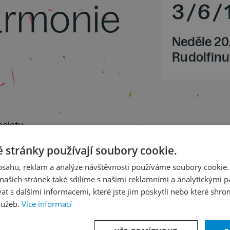
harmonie
3
/
6
/
Neděle 20
Rudolfinu
 baletu
orchestr
 stránky používají soubory cookie.
mfonická báseň
obsahu, reklam a analýze návštěvnosti používáme soubory cookie.
ašich stránek také sdílíme s našimi reklamními a analytickými par
 s dalšími informacemi, které jste jim poskytli nebo které shro
lužeb.
Více informací