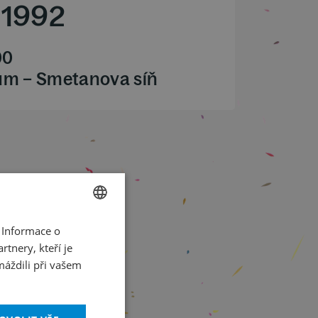
1992
00
ům – Smetanova síň
 Informace o
CZECH
tnery, kteří je
ENGLISH
máždili při vašem