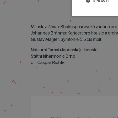
UPRAVIT
Miloslav Ištvan: Shakespearovské variace pro 
Johannes Brahms: Koncert pro housle a orches
Gustav Mahler: Symfonie č. 5 cis moll
Natsumi Tamai (Japonsko) – housle
Státní filharmonie Brno
dir. Caspar Richter