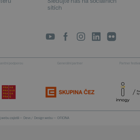
tteru
Sledujte nás na sociálních
sítích
LinkedIn
flickr
inanční podporou
Generální partner
Partner festiv
 webu zajistili —
Devx
/
Design webu —
OFICINA