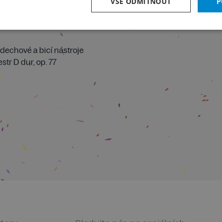
VŠE ODMÍTNOUT
P
dechové a bicí nástroje
tr D dur, op. 77