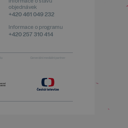
Informace o stavu
objednávek
+420 461 049 232
Informace o programu
+420 257 310 414
alu
Generální mediální partner