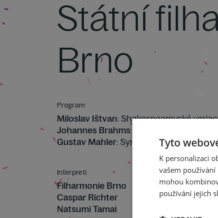
Státní fil
Brno
Program
Miloslav Ištvan
: Shakespearovské variac
Johannes Brahms
: Koncert pro housle a
Tyto webové
Gustav Mahler
: Symfonie č. 5 cis moll
K personalizaci 
vašem používání n
Interpreti
mohou kombinovat
Filharmonie Brno
používání jejich s
Caspar Richter
Natsumi Tamai