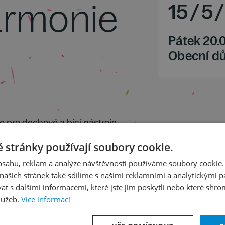
harmonie
15
/
5
/
Pátek 20.
Obecní d
e pro dechové a bicí nástroje
 orchestr D dur op. 77
 stránky používají soubory cookie.
obsahu, reklam a analýze návštěvnosti používáme soubory cookie.
ašich stránek také sdílíme s našimi reklamními a analytickými par
 s dalšími informacemi, které jste jim poskytli nebo které shro
lužeb.
Více informací