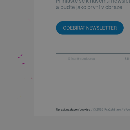
Přihlaste se k našemu newsle
a buďte jako první v obraze
ODEBÍRAT NEWSLETTER
S finanční podporou
S f
Upravit nastavení cookies
/ © 2026
Pražské jaro / Vývoj