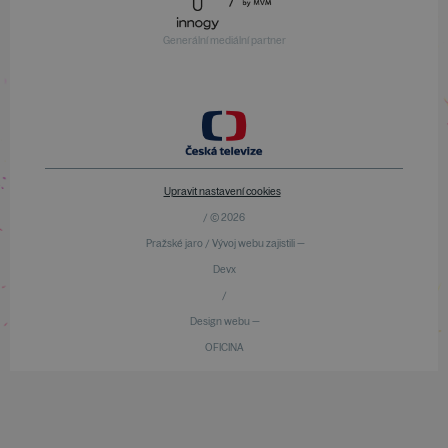
Generální mediální partner
Upravit nastavení cookies
/ © 2026
Pražské jaro / Vývoj webu zajistili —
Devx
/
Design webu —
OFICINA