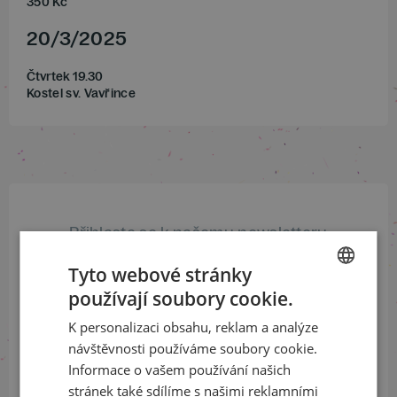
350
Kč
20
/
3
/
2025
Čtvrtek 19.30
Kostel sv. Vavřince
Přihlaste se k našemu newsletteru
a buďte jako první v obraze
Tyto webové stránky
používají soubory cookie.
ODEBÍRAT NEWSLETTER
CZECH
K personalizaci obsahu, reklam a analýze
ENGLISH
návštěvnosti používáme soubory cookie.
Informace o vašem používání našich
Sledujte nás na sociálních sítích
stránek také sdílíme s našimi reklamními