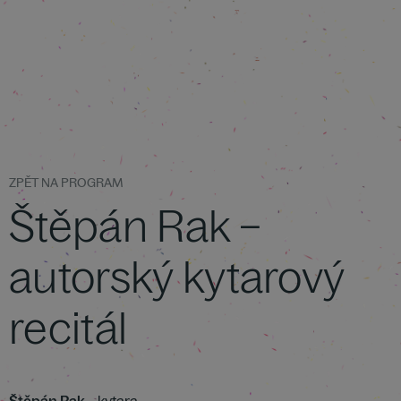
ZPĚT NA PROGRAM
Štěpán Rak –
autorský kytarový
recitál