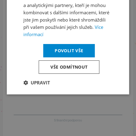
a analytickými partnery, kteří je mohou
LinkedIn
flickr
kombinovat s dalšími informacemi, které
jste jim poskytli nebo které shromáždili
při vašem používání jejich služeb.
Více
informací
Informace o stavu objednávek
+420 461 049 232
POVOLIT VŠE
VŠE ODMÍTNOUT
Informace o programu
UPRAVIT
+420 257 310 414
S finanční podporou