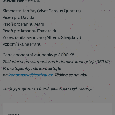
Štěpán Rak
– kytara
Slavnostní fanfáry (Vivat Carolus Quartus)
Píseň pro Davida
Píseň pro Pannu Marii
Píseň pro krásnou Esmeraldu
Znovu (suita, věnováno Alfrédu Strejčkovi)
Vzpomínka na Prahu
Cena abonentní vstupenky je 2.000 Kč.
Základní cena vstupenky na jednotlivé koncerty je 350 Kč.
Pro vstupenky nás kontaktujte
na
konopasek@festival.cz
. Těšíme se na vás!
Změny programu a účinkujících jsou vyhrazeny.