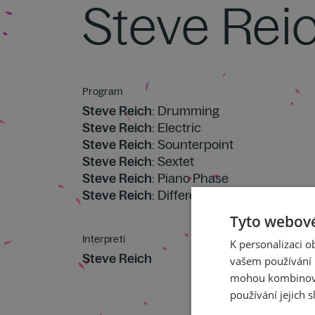
Steve Rei
Program
Steve Reich
: Drumming
Steve Reich
: Electric
Steve Reich
: Sounterpoint
Steve Reich
: Sextet
Steve Reich
: Piano Phase
Steve Reich
: Different Trains (Rozličné v
Tyto webové
Interpreti
K personalizaci 
Steve Reich
vašem používání n
mohou kombinovat
používání jejich s