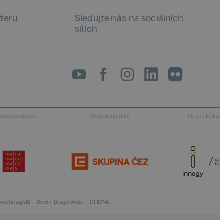
tteru
Sledujte nás na sociálních
sítích
LinkedIn
flickr
inanční podporou
Generální partner
Partner festiv
 webu zajistili —
Devx
/
Design webu —
OFICINA