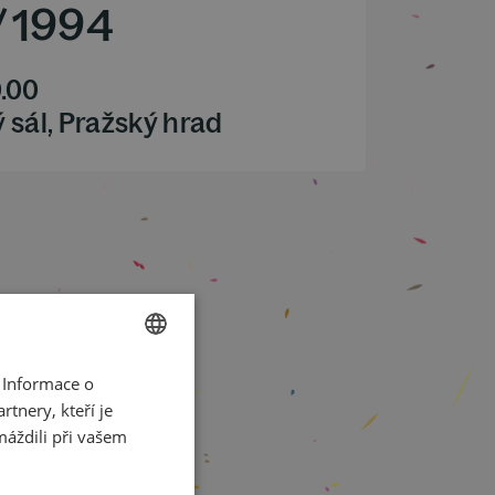
/
1994
.00
 sál, Pražský hrad
 Informace o
CZECH
tnery, kteří je
ENGLISH
máždili při vašem