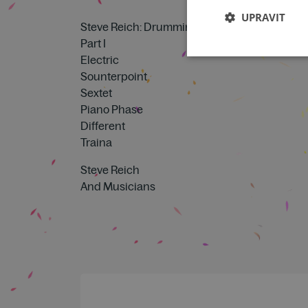
UPRAVIT
Steve Reich: Drumming
Part I
Electric
Sounterpoint
Sextet
Piano Phase
Different
Traina
Steve Reich
And Musicians