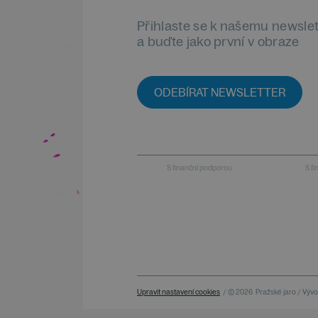
Přihlaste se k našemu newsle
a buďte jako první v obraze
ODEBÍRAT NEWSLETTER
S finanční podporou
S f
Upravit nastavení cookies
/ © 2026
Pražské jaro / Vývoj