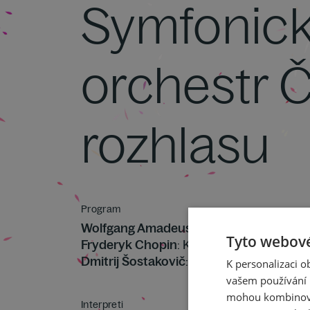
Symfonic
orchestr 
rozhlasu
Program
Wolfgang Amadeus Mozart
: Figarova sv
Tyto webové
Fryderyk Chopin
: Koncert pro klavír a orc
Dmitrij Šostakovič
: Symfonie č. 15 A dur 
K personalizaci 
vašem používání n
mohou kombinovat
Interpreti