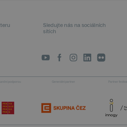
tteru
Sledujte nás na sociálních
sítích
LinkedIn
flickr
inanční podporou
Generální partner
Partner festiv