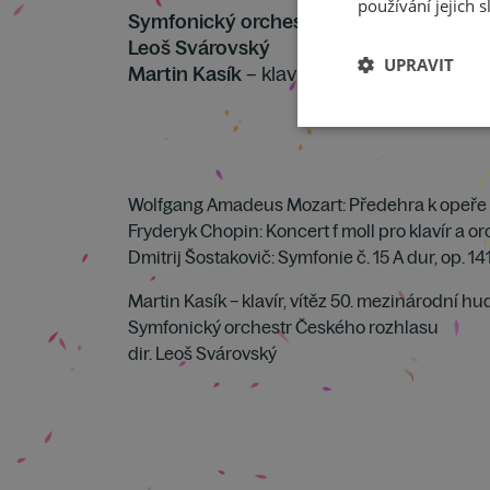
používání jejich s
Symfonický orchestr Českého rozhlasu
Leoš Svárovský
UPRAVIT
Martin Kasík
– klavír
Wolfgang Amadeus Mozart: Předehra k opeře 
Fryderyk Chopin: Koncert f moll pro klavír a orc
Dmitrij Šostakovič: Symfonie č. 15 A dur, op. 14
Martin Kasík – klavír, vítěz 50. mezinárodní h
Symfonický orchestr Českého rozhlasu
dir. Leoš Svárovský