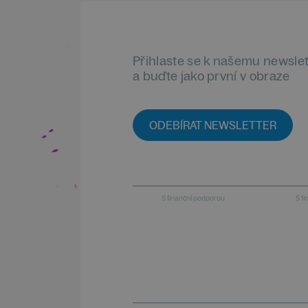
Přihlaste se k našemu newsle
a buďte jako první v obraze
ODEBÍRAT NEWSLETTER
S finanční podporou
S f