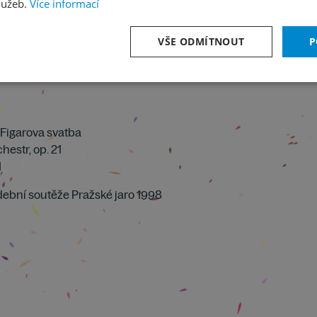
lužeb.
Více informací
VŠE ODMÍTNOUT
P
Figarova svatba
hestr, op. 21
1
udební soutěže Pražské jaro 1998