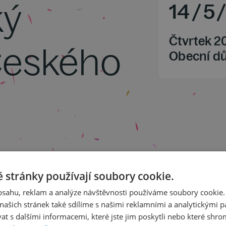
ký
14
/
5
Čtvrtek 2
Českého
Obecní d
atba, předehra k opeře
 stránky používají soubory cookie.
hestr č. 2 f moll op. 21
op. 141
obsahu, reklam a analýze návštěvnosti používáme soubory cookie.
ašich stránek také sdílíme s našimi reklamními a analytickými par
 s dalšími informacemi, které jste jim poskytli nebo které shro