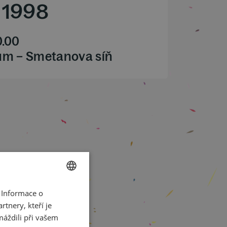
/
1998
0.00
ům – Smetanova síň
 Informace o
CZECH
tnery, kteří je
ENGLISH
máždili při vašem