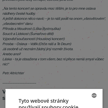
„Na tento koncert se opravdu moc těším, je to pro mne oslava
nádhery české hudby.
A ještě dokonce něco navíc – je to náš podíl na onom „všesvětovém“,
„všeobecném“ daru:
Příroda a Moudrost (Liška Bystrouška)
Soucit a Lidskost (Šumařovo dítě)
Výpověď současnosti (Houslový koncert)
Prosba – Oslava – Vděk (Otče náš a Te Deum)
Já osobně už neznám žádný jiný rozměr života.
Anebo ano?
Láska – ta je obsažena v tom všem, bez ní přece nemá smysl vůbec
nic!“
Petr Altrichter
____________________
Vstupenka na Pražské jaro zároveň jako
slevový kupón!
Tyto webové stránky
používají soubory cookie.
CZECH