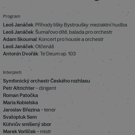
Program
Leoš Janáček
: Příhody lišky Bystroušky: meziaktní hudba
Leoš Janáček
: Šumařovo dítě, balada pro orchestr
Adam Skoumal
: Koncert pro housle a orchestr
Leoš Janáček
: Otčenáš
Antonín Dvořák
: Te Deum op. 103
Interpreti
Symfonický orchestr Českého rozhlasu
Petr Altrichter
– dirigent
Roman Patočka
Maria Kobielska
Jaroslav Březina
– tenor
Svatopluk Sem
Kühnův smíšený sbor
Marek Vorlíček
– mistr