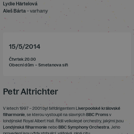
Lydie Härtelová
Aleš Bárta
– varhany
15
/
5
/
2014
Čtvrtek 20.00
Obecní dům – Smetanova síň
Petr Altrichter
V letech 1997 – 2001 byl šéfdirigentem L
iverpoolské královské
filharmonie
, se kterou vystoupil na slavných
BBC Proms
v
londýnské Royal Albert Hall. Řídil velkolepé orchestry, jakými jsou
Londýnská filharmonie
nebo
BBC Symphony Orchestra
. Jeho
provedení jsou vždy strhující, vášnivá, plná citu.