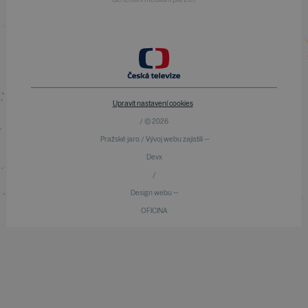
Upravit nastavení cookies
/ © 2026
Pražské jaro / Vývoj webu zajistili —
Devx
/
Design webu —
OFICINA