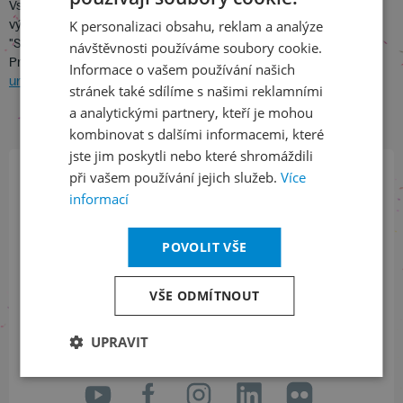
Vstupenka na Pražské jaro platí zároveň jako slevový kupón na
výstavu "Vivat Musica!" Národní galerie v Praze a do expozice
K personalizaci obsahu, reklam a analýze
ENGLISH
"Secese. Vitální umění 1900" Uměleckoprůmyslového musea v
návštěvnosti používáme soubory cookie.
Praze. Více informací v odkazu "
Vivat Musica!
" a "
Secese. Vitální
Informace o vašem používání našich
umění 1900
" v sekci "Novinky".
stránek také sdílíme s našimi reklamními
a analytickými partnery, kteří je mohou
kombinovat s dalšími informacemi, které
jste jim poskytli nebo které shromáždili
při vašem používání jejich služeb.
Více
Přihlaste se k našemu newsletteru
informací
a buďte jako první v obraze
POVOLIT VŠE
ODEBÍRAT NEWSLETTER
VŠE ODMÍTNOUT
UPRAVIT
Sledujte nás na sociálních sítích
LinkedIn
flickr