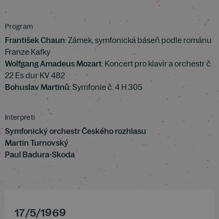
Program
František Chaun
: Zámek, symfonická báseň podle románu
Franze Kafky
Wolfgang Amadeus Mozart
: Koncert pro klavír a orchestr č.
22 Es dur KV 482
Bohuslav Martinů
: Symfonie č. 4 H 305
Interpreti
Symfonický orchestr Českého rozhlasu
Martin Turnovský
Paul Badura-Skoda
17
/
5
/
1969