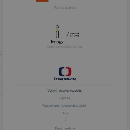
Partner festivalu
Generální mediální partner
Upravit nastavení cookies
/ © 2026
Pražské jaro / Vývoj webu zajistili —
Devx
/
Design webu —