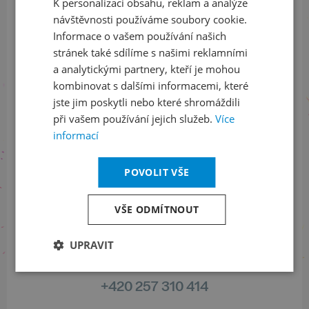
K personalizaci obsahu, reklam a analýze
ENGLISH
ODEBÍRAT NEWSLETTER
návštěvnosti používáme soubory cookie.
Informace o vašem používání našich
stránek také sdílíme s našimi reklamními
a analytickými partnery, kteří je mohou
Sledujte nás na sociálních sítích
kombinovat s dalšími informacemi, které
LinkedIn
flickr
jste jim poskytli nebo které shromáždili
při vašem používání jejich služeb.
Více
informací
Informace o stavu objednávek
POVOLIT VŠE
+420 461 049 232
VŠE ODMÍTNOUT
UPRAVIT
Informace o programu
+420 257 310 414