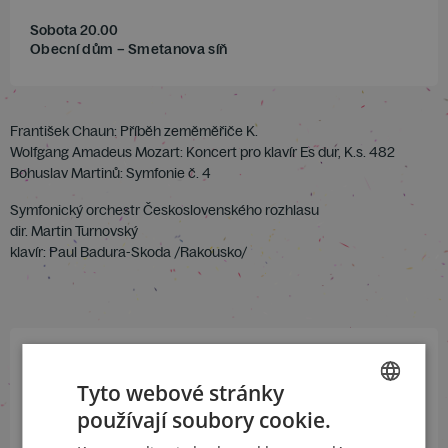
Sobota 20.00
Obecní dům – Smetanova síň
František Chaun: Příběh zeměměřiče K.
Wolfgang Amadeus Mozart: Koncert pro klavír Es dur, K.s. 482
Bohuslav Martinů: Symfonie č. 4
Symfonický orchestr Československého rozhlasu
dir. Martin Turnovský
klavír: Paul Badura-Skoda /Rakousko/
Přihlaste se k našemu newsletteru
Tyto webové stránky
a buďte jako první v obraze
používají soubory cookie.
CZECH