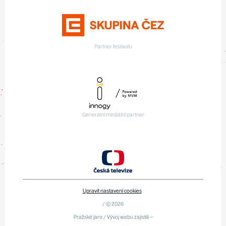
Partner festivalu
Generální mediální partner
Upravit nastavení cookies
/ © 2026
Pražské jaro / Vývoj webu zajistili —