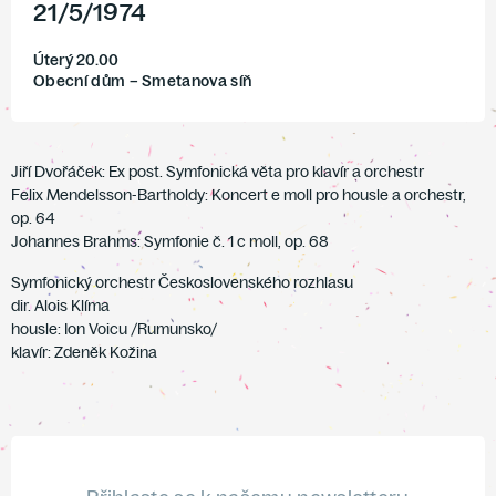
21
/
5
/
1974
Úterý 20.00
Obecní dům – Smetanova síň
Jiří Dvořáček: Ex post. Symfonická věta pro klavír a orchestr
Felix Mendelsson-Bartholdy: Koncert e moll pro housle a orchestr,
op. 64
Johannes Brahms: Symfonie č. 1 c moll, op. 68
Symfonický orchestr Československého rozhlasu
dir. Alois Klíma
housle: Ion Voicu /Rumunsko/
klavír: Zdeněk Kožina