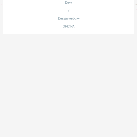
Devx
/
Design webu —
OFICINA