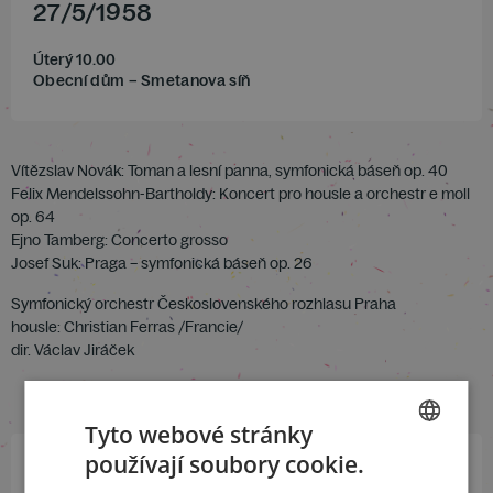
27
/
5
/
1958
Úterý 10.00
Obecní dům – Smetanova síň
Vítězslav Novák: Toman a lesní panna, symfonická báseň op. 40
Felix Mendelssohn-Bartholdy: Koncert pro housle a orchestr e moll
op. 64
Ejno Tamberg: Concerto grosso
Josef Suk: Praga – symfonická báseň op. 26
Symfonický orchestr Československého rozhlasu Praha
housle: Christian Ferras /Francie/
dir. Václav Jiráček
Tyto webové stránky
používají soubory cookie.
CZECH