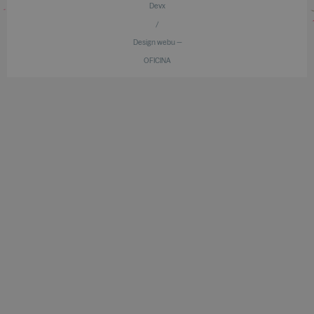
Devx
/
Design webu —
OFICINA