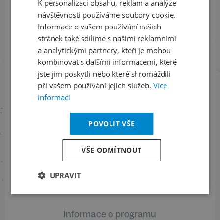
Přihlaste se k našemu newsletteru
K personalizaci obsahu, reklam a analýze
ENGLISH
a buďte jako první v obraze
návštěvnosti používáme soubory cookie.
Informace o vašem používání našich
stránek také sdílíme s našimi reklamními
ODEBÍRAT NEWSLETTER
a analytickými partnery, kteří je mohou
kombinovat s dalšími informacemi, které
jste jim poskytli nebo které shromáždili
Sledujte nás na sociálních sítích
při vašem používání jejich služeb.
Více
informací
LinkedIn
flickr
POVOLIT VŠE
Informace o stavu objednávek
VŠE ODMÍTNOUT
+420 461 049 232
UPRAVIT
Informace o programu