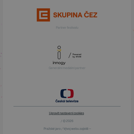
Partner festivalu
Generální mediální partner
Upravit nastavení cookies
/ © 2026
Pražské jaro / Vývoj webu zajistili —