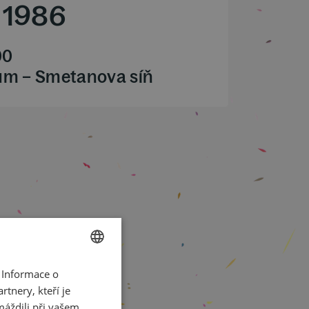
/
1986
00
ům – Smetanova síň
 Informace o
CZECH
tnery, kteří je
ENGLISH
máždili při vašem