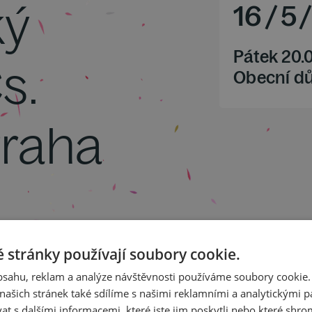
ký
16
/
5
Pátek 20.
s.
Obecní d
Praha
va lesní rohy a orchestr
 orchestr D dur op. 35
 stránky používají soubory cookie.
. 60
obsahu, reklam a analýze návštěvnosti používáme soubory cookie.
ašich stránek také sdílíme s našimi reklamními a analytickými par
 s dalšími informacemi, které jste jim poskytli nebo které shro