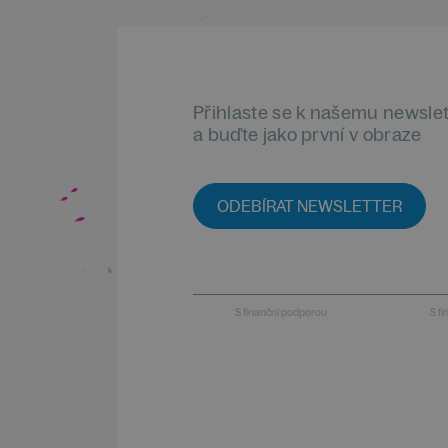
Přihlaste se k našemu newsle
a buďte jako první v obraze
ODEBÍRAT NEWSLETTER
S finanční podporou
S f