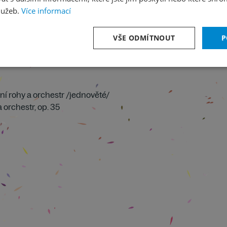
lužeb.
Více informací
VŠE ODMÍTNOUT
P
ní rohy a orchestr /jednověté/
a orchestr, op. 35