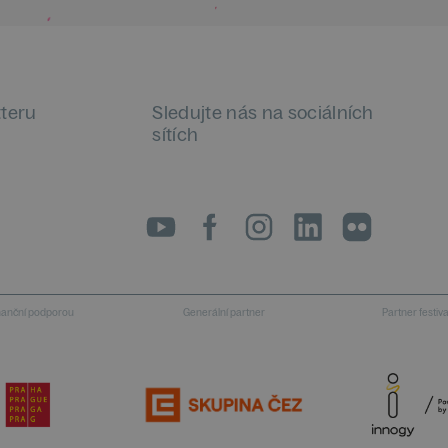
tteru
Sledujte nás na sociálních
sítích
LinkedIn
flickr
inanční podporou
Generální partner
Partner festiv