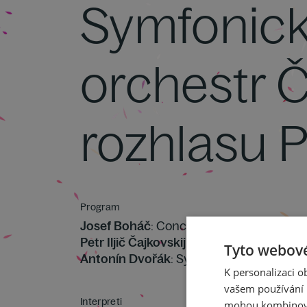
Symfonic
orchestr Č
rozhlasu 
Program
Josef Boháč
: Concertino pastorale pro d
Petr Iljič Čajkovskij
: Koncert pro housle a
Tyto webové
Antonín Dvořák
: Symfonie č. 6 D dur op
K personalizaci 
vašem používání n
Interpreti
mohou kombinovat