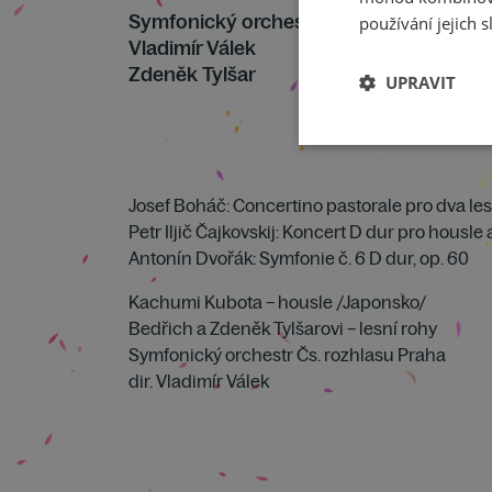
Symfonický orchestr Českého rozhlasu
používání jejich s
Vladimír Válek
Zdeněk Tylšar
UPRAVIT
Josef Boháč: Concertino pastorale pro dva les
Petr Iljič Čajkovskij: Koncert D dur pro housle 
Antonín Dvořák: Symfonie č. 6 D dur, op. 60
Kachumi Kubota – housle /Japonsko/
Bedřich a Zdeněk Tylšarovi – lesní rohy
Symfonický orchestr Čs. rozhlasu Praha
dir. Vladimír Válek