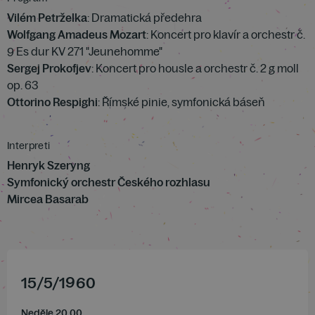
Vilém Petrželka
: Dramatická předehra
Wolfgang Amadeus Mozart
: Koncert pro klavír a orchestr č.
9 Es dur KV 271 "Jeunehomme"
Sergej Prokofjev
: Koncert pro housle a orchestr č. 2 g moll
op. 63
Ottorino Respighi
: Římské pinie, symfonická báseň
Interpreti
Henryk Szeryng
Symfonický orchestr Českého rozhlasu
Mircea Basarab
15
/
5
/
1960
Neděle 20.00