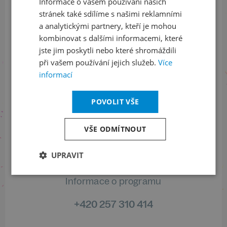
ODEBÍRAT NEWSLETTER
Informace o vašem používání našich
stránek také sdílíme s našimi reklamními
a analytickými partnery, kteří je mohou
kombinovat s dalšími informacemi, které
Sledujte nás na sociálních sítích
jste jim poskytli nebo které shromáždili
při vašem používání jejich služeb.
Více
LinkedIn
flickr
informací
POVOLIT VŠE
Informace o stavu objednávek
VŠE ODMÍTNOUT
+420 461 049 232
UPRAVIT
Informace o programu
+420 257 310 414