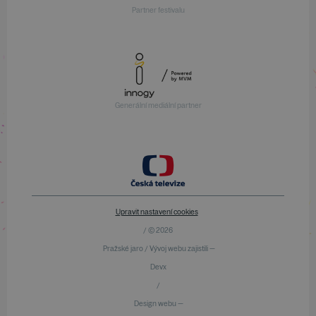
Partner festivalu
Generální mediální partner
Upravit nastavení cookies
/ © 2026
Pražské jaro / Vývoj webu zajistili —
Devx
/
Design webu —