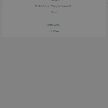
Pražské jaro / Vývoj webu zajistili —
Devx
/
Design webu —
OFICINA