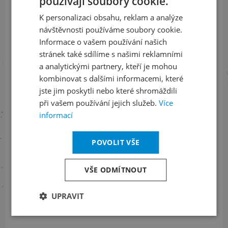
používají soubory cookie.
CZECH
K personalizaci obsahu, reklam a analýze
ENGLISH
Přihlaste se k našemu newsletteru
návštěvnosti používáme soubory cookie.
a buďte jako první v obraze
Informace o vašem používání našich
stránek také sdílíme s našimi reklamními
ODEBÍRAT NEWSLETTER
a analytickými partnery, kteří je mohou
kombinovat s dalšími informacemi, které
jste jim poskytli nebo které shromáždili
při vašem používání jejich služeb.
Více
Sledujte nás na sociálních sítích
informací
LinkedIn
flickr
POVOLIT VŠE
VŠE ODMÍTNOUT
Informace o stavu objednávek
UPRAVIT
+420 461 049 232