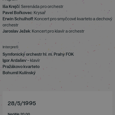
Iša Krejčí
: Serenáda pro orchestr
Pavel Bořkovec
: Krysař
Erwin Schulhoff
: Koncert pro smyčcové kvarteto a dechový
orchestr
Jaroslav Ježek
: Koncert pro klavír a orchestr
Interpreti
Symfonický orchestr hl. m. Prahy FOK
Igor Ardašev
– klavír
Pražákovo kvarteto
Bohumil Kulínský
28
/
5
/
1995
Neděle 20.00