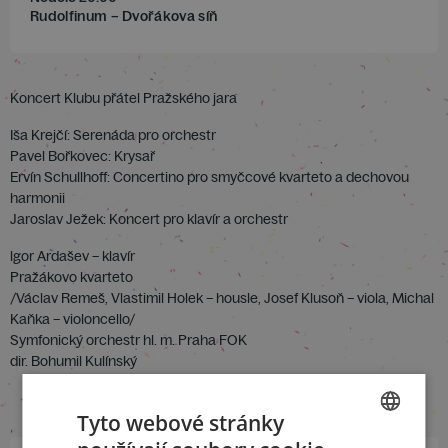
Rudolfinum – Dvořákova síň
Koncert Klubu přátel Pražského jara
Iša Krejčí: Serenáda pro orchestr
Pavel Bořkovec: Krysař
Ervín Schullhoff: Concertino pro smyčcové kvarteto a dechovou
harmonii
Jaroslav Ježek: Koncert pro klavír a orchestr
lgor Ardašev – klavír
Pražákovo kvarteto
/Václav Remeš, Vlastimil Holek – housle, Josef Klusoň – viola, Michal
Kaňka – violoncello/
Symfonický orchestr hl. m. Praha FOK
dir. Bohumil Kulínský
Tyto webové stránky