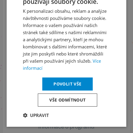
používají soubory cookie.
CZECH
a buďte jako první v obraze
K personalizaci obsahu, reklam a analýze
ENGLISH
návštěvnosti používáme soubory cookie.
ODEBÍRAT NEWSLETTER
Informace o vašem používání našich
stránek také sdílíme s našimi reklamními
a analytickými partnery, kteří je mohou
kombinovat s dalšími informacemi, které
Sledujte nás na sociálních sítích
jste jim poskytli nebo které shromáždili
LinkedIn
flickr
při vašem používání jejich služeb.
Více
informací
POVOLIT VŠE
Informace o stavu objednávek
VŠE ODMÍTNOUT
+420 461 049 232
UPRAVIT
Informace o programu