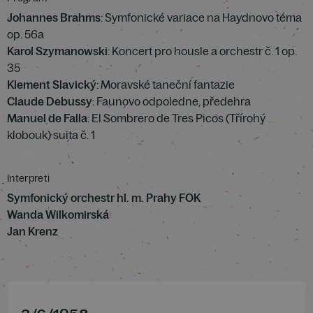
Johannes Brahms
: Symfonické variace na Haydnovo téma
op. 56a
Karol Szymanowski
: Koncert pro housle a orchestr č. 1 op.
35
Klement Slavický
: Moravské taneční fantazie
Claude Debussy
: Faunovo odpoledne, předehra
Manuel de Falla
: El Sombrero de Tres Picos (Třírohý
klobouk) suita č. 1
Interpreti
Symfonický orchestr hl. m. Prahy FOK
Wanda Wilkomirská
Jan Krenz