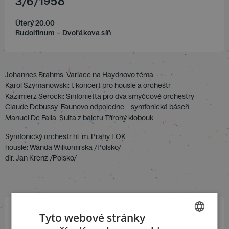
3
/
6
/
1958
Úterý 20.00
Rudolfinum – Dvořákova síň
Johannes Brahms: Variace na Haydnovo téma
Karol Szymanowski: I. koncert pro housle a orchestr
Kazimierz Serocki: Sinfonietta pro dva smyčcové orchestry
Claude Debussy: Faunovo odpoledne – symfonická báseň
Manuel De Falla: Suita z baletu Třírohý klobouk
Symfonický orchestr hl. m. Prahy FOK
housle: Wanda Wilkomirska /Polsko/
dir. Jan Krenz /Polsko/
Tyto webové stránky
Přihlaste se k našemu newsletteru