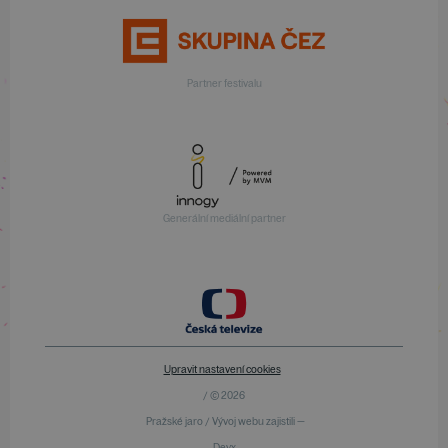
Partner festivalu
Generální mediální partner
Upravit nastavení cookies
/ © 2026
Pražské jaro / Vývoj webu zajistili —
Devx