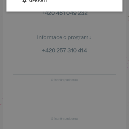
UPRAVIT
+420 461 049 232
Informace o programu
+420 257 310 414
S finanční podporou
S finanční podporou