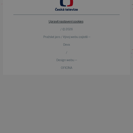
Upravit nastavení cookies
/ © 2026
Pražské jaro / Vývoj webu zajistili —
Devx
/
Design webu —
OFICINA