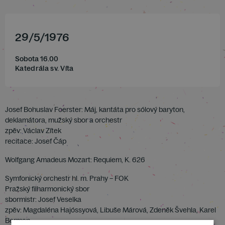
29
/
5
/
1976
Sobota 16.00
Katedrála sv. Víta
Josef Bohuslav Foerster: Máj, kantáta pro sólový baryton,
deklamátora, mužský sbor a orchestr
zpěv: Václav Zítek
recitace: Josef Čáp
Wolfgang Amadeus Mozart: Requiem, K. 626
Symfonický orchestr hl. m. Prahy – FOK
Pražský filharmonický sbor
sbormistr: Josef Veselka
zpěv: Magdaléna Hajóssyová, Libuše Márová, Zdeněk Švehla, Karel
Berman