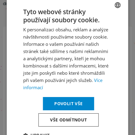
dir. dr. Václav Smetáček
Tyto webové stránky
používají soubory cookie.
CZECH
K personalizaci obsahu, reklam a analýze
ENGLISH
návštěvnosti používáme soubory cookie.
Přihlaste se k našemu newsletteru
Informace o vašem používání našich
a buďte jako první v obraze
stránek také sdílíme s našimi reklamními
a analytickými partnery, kteří je mohou
kombinovat s dalšími informacemi, které
ODEBÍRAT NEWSLETTER
jste jim poskytli nebo které shromáždili
při vašem používání jejich služeb.
Více
informací
Sledujte nás na sociálních sítích
POVOLIT VŠE
LinkedIn
flickr
VŠE ODMÍTNOUT
Informace o stavu objednávek