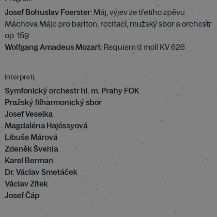
Josef Bohuslav Foerster
: Máj, výjev ze třetího zpěvu
Máchova Máje pro bariton, recitaci, mužský sbor a orchestr
op. 159
Wolfgang Amadeus Mozart
: Requiem d moll KV 626
Interpreti
Symfonický orchestr hl. m. Prahy FOK
Pražský filharmonický sbor
Josef Veselka
Magdaléna Hajóssyová
Libuše Márová
Zdeněk Švehla
Karel Berman
Dr. Václav Smetáček
Václav Zítek
Josef Čáp