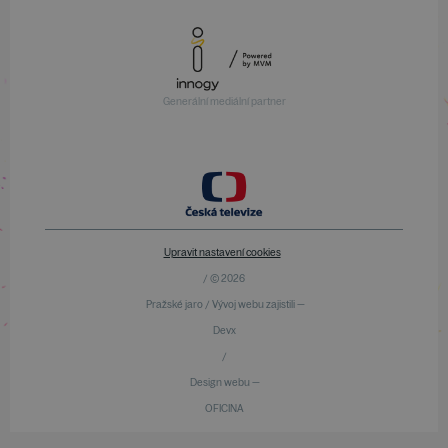
Generální mediální partner
Upravit nastavení cookies
/ © 2026
Pražské jaro / Vývoj webu zajistili —
Devx
/
Design webu —
OFICINA