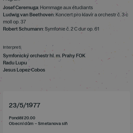
Josef Ceremuga
: Hommage aux étudiants
Ludwig van Beethoven
: Koncert pro klavír a orchestr č. 3 c
moll op. 37
Robert Schumann
: Symfonie č. 2 C dur op. 61
Interpreti
Symfonický orchestr hl. m. Prahy FOK
Radu Lupu
Jesus Lopez-Cobos
23
/
5
/
1977
Pondělí 20.00
Obecní dům – Smetanova síň