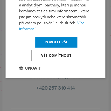
a analytickými partnery, kteří je mohou
kombinovat s dalšími informacemi, které
Sledujte nás na sociálních sítích
jste jim poskytli nebo které shromáždili
LinkedIn
flickr
při vašem používání jejich služeb.
Více
informací
POVOLIT VŠE
Informace o stavu objednávek
+420 461 049 232
VŠE ODMÍTNOUT
UPRAVIT
Informace o programu
+420 257 310 414