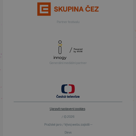
Partner festivalu
Generální mediální partner
Upravit nastavení cookies
/ © 2026
Pražské jaro / Vývoj webu zajistili —
Devx