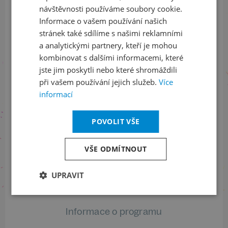
a buďte jako první v obraze
návštěvnosti používáme soubory cookie.
Informace o vašem používání našich
ODEBÍRAT NEWSLETTER
stránek také sdílíme s našimi reklamními
a analytickými partnery, kteří je mohou
kombinovat s dalšími informacemi, které
jste jim poskytli nebo které shromáždili
Sledujte nás na sociálních sítích
při vašem používání jejich služeb.
Více
informací
LinkedIn
flickr
POVOLIT VŠE
Informace o stavu objednávek
VŠE ODMÍTNOUT
+420 461 049 232
UPRAVIT
Informace o programu