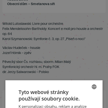
Obecní dům – Smetanova síň
Witold Lutoslawski: Livre pour orchestre
Felix Mendelssohn-Bartholdy: Koncert e moll pro housle a orchestr
op. 64
Karol Szymanowski: Symfonie č. 3, op. 27 „Píseň o noci“
Václav Hudeček – housle
Jozef Hómik – zpěv
Pěvecký sbor Čs. rozhlasu, sborm. Milan Malý
Symfonický orchestr hl. m. Prahy FOK
dir. Jerzy Salwarowski – Polsko
Tyto webové stránky
používají soubory cookie.
CZECH
Přihlaste se k našemu newsletteru
K personalizaci obsahu, reklam a analýze
ENGLISH