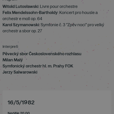
Witold Lutosławski
: Livre pour orchestre
Felix Mendelssohn-Bartholdy
: Koncert pro housle a
orchestr e moll op. 64
Karol Szymanowski
: Symfonie č. 3 "Zpěv noci" pro velký
orchestr a sbor op. 27
Interpreti
Pěvecký sbor Československého rozhlasu
Milan Malý
Symfonický orchestr hl. m. Prahy FOK
Jerzy Salwarowski
16
/
5
/
1982
Neděle 20.00