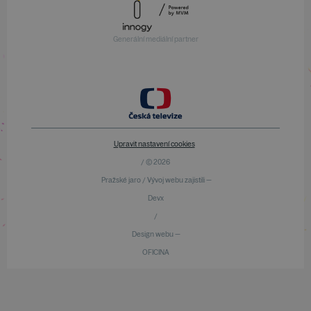
Generální mediální partner
Upravit nastavení cookies
/ © 2026
Pražské jaro / Vývoj webu zajistili —
Devx
/
Design webu —
OFICINA