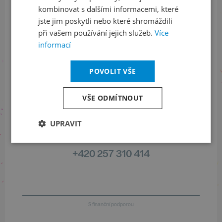
Sledujte nás na sociálních sítích
kombinovat s dalšími informacemi, které
jste jim poskytli nebo které shromáždili
LinkedIn
flickr
při vašem používání jejich služeb.
Více
informací
Informace o stavu objednávek
POVOLIT VŠE
+420 461 049 232
VŠE ODMÍTNOUT
UPRAVIT
Informace o programu
+420 257 310 414
S finanční podporou