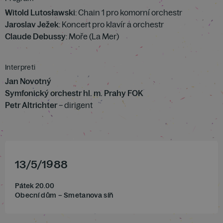
Witold Lutosławski
: Chain 1 pro komorní orchestr
Jaroslav Ježek
: Koncert pro klavír a orchestr
Claude Debussy
: Moře (La Mer)
Interpreti
Jan Novotný
Symfonický orchestr hl. m. Prahy FOK
Petr Altrichter
– dirigent
13
/
5
/
1988
Pátek 20.00
Obecní dům – Smetanova síň