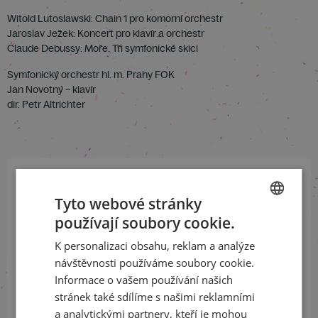
Witold Lutoslawski: Chain 1 pro komorní orchestr
Jaroslav Ježek: Koncert pro klavír a orchestr
Claude Debussy: Moře. Tři symfonické skici
Symfonický orchestr hl. m. Prahy FOK
Jan Novotný – klavír
dir. Petr Altrichter
Přihlaste se k našemu newsletteru
Tyto webové stránky
a buďte jako první v obraze
používají soubory cookie.
CZECH
K personalizaci obsahu, reklam a analýze
ENGLISH
ODEBÍRAT NEWSLETTER
návštěvnosti používáme soubory cookie.
Informace o vašem používání našich
stránek také sdílíme s našimi reklamními
a analytickými partnery, kteří je mohou