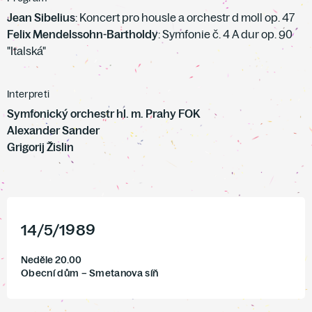
Jean Sibelius
: Koncert pro housle a orchestr d moll op. 47
Felix Mendelssohn-Bartholdy
: Symfonie č. 4 A dur op. 90
"Italská"
Interpreti
Symfonický orchestr hl. m. Prahy FOK
Alexander Sander
Grigorij Žislin
14
/
5
/
1989
Neděle 20.00
Obecní dům – Smetanova síň