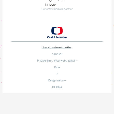
Generální mediální partner
Upravit nastavení cookies
/ © 2026
Pražské jaro / Vývoj webu zajistili —
Devx
/
Design webu —
OFICINA