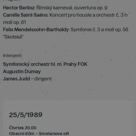
Hector Berlioz
: Římský karneval, ouvertura op. 9
Camille Saint-Saëns
: Koncert pro housle a orchestr č. 3 h
moll op. 61
Felix Mendelssohn-Bartholdy
: Symfonie č. 3 a moll op. 56
"Skotská"
Interpreti
Symfonický orchestr hl. m. Prahy FOK
Augustin Dumay
James Judd
– dirigent
25
/
5
/
1989
Čtvrtek 20.00
Obecní dům – Smetanova síň