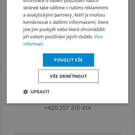
Informace o vašem používání našich
stránek také sdílíme s našimi reklamními
Sledujte nás na sociálních sítích
a analytickými partnery, kteří je mohou
kombinovat s dalšími informacemi, které
LinkedIn
flickr
jste jim poskytli nebo které shromáždili
při vašem používání jejich služeb.
Více
informací
Informace o stavu objednávek
POVOLIT VŠE
+420 461 049 232
VŠE ODMÍTNOUT
UPRAVIT
Informace o programu
+420 257 310 414