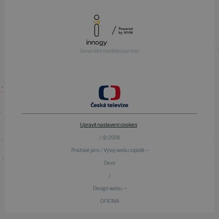
Generální mediální partner
Upravit nastavení cookies
/ © 2026
Pražské jaro / Vývoj webu zajistili —
Devx
/
Design webu —
OFICINA