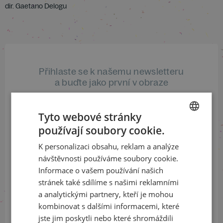
dir. Gaetano Delogu
Přihlaste se k našemu newsletteru
a buďte jako první v obraze
ODEBÍRAT NEWSLETTER
Tyto webové stránky
používají soubory cookie.
CZECH
K personalizaci obsahu, reklam a analýze
ENGLISH
Sledujte nás na sociálních sítích
návštěvnosti používáme soubory cookie.
Informace o vašem používání našich
LinkedIn
flickr
stránek také sdílíme s našimi reklamními
a analytickými partnery, kteří je mohou
kombinovat s dalšími informacemi, které
jste jim poskytli nebo které shromáždili
Informace o stavu objednávek