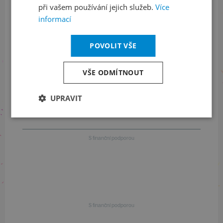
při vašem používání jejich služeb.
Více
informací
+420 461 049 232
POVOLIT VŠE
Informace o programu
VŠE ODMÍTNOUT
+420 257 310 414
UPRAVIT
S finanční podporou
S finanční podporou