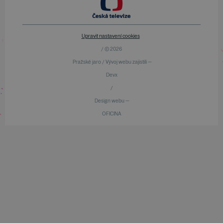
Upravit nastavení cookies
/ © 2026
Pražské jaro / Vývoj webu zajistili —
Devx
/
Design webu —
OFICINA