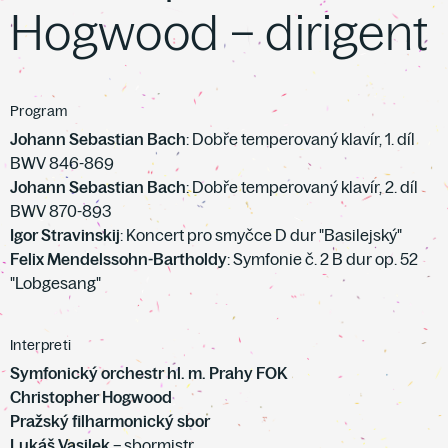
Hogwood – dirigent
Program
Johann Sebastian Bach
: Dobře temperovaný klavír, 1. díl
BWV 846-869
Johann Sebastian Bach
: Dobře temperovaný klavír, 2. díl
BWV 870-893
Igor Stravinskij
: Koncert pro smyčce D dur "Basilejský"
Felix Mendelssohn-Bartholdy
: Symfonie č. 2 B dur op. 52
"Lobgesang"
Interpreti
Symfonický orchestr hl. m. Prahy FOK
Christopher Hogwood
Pražský filharmonický sbor
Lukáš Vasilek
– sbormistr