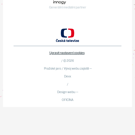
Generální mediální partner
Upravit nastavení cookies
/ © 2026
Pražské jaro / Vývoj webu zajistili —
Devx
/
Design webu —
OFICINA