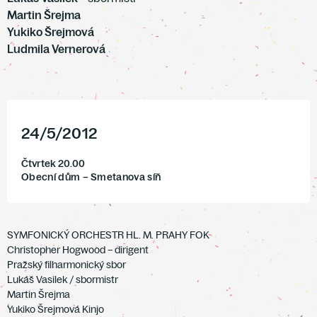
Martin Šrejma
Yukiko Šrejmová
Ludmila Vernerová
24
/
5
/
2012
Čtvrtek 20.00
Obecní dům – Smetanova síň
SYMFONICKÝ ORCHESTR HL. M. PRAHY FOK
Christopher Hogwood – dirigent
Pražský filharmonický sbor
Lukáš Vasilek / sbormistr
Martin Šrejma
Yukiko Šrejmová Kinjo