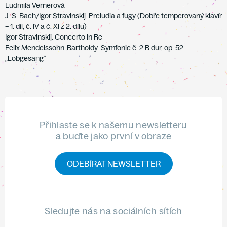
Ludmila Vernerová
J. S. Bach/Igor Stravinskij: Preludia a fugy (Dobře temperovaný klavír
– 1. díl, č. IV a č. XI z 2. dílu)
Igor Stravinskij: Concerto in Re
Felix Mendelssohn-Bartholdy: Symfonie č. 2 B dur, op. 52
„Lobgesang“
Přihlaste se k našemu newsletteru
a buďte jako první v obraze
ODEBÍRAT NEWSLETTER
Sledujte nás na sociálních sítích