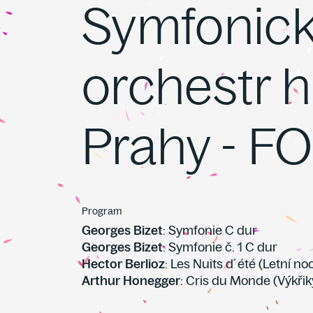
Symfonic
orchestr h
Prahy - F
Program
Georges Bizet
: Symfonie C dur
Georges Bizet
: Symfonie č. 1 C dur
Hector Berlioz
: Les Nuits d´été (Letní noc
Arthur Honegger
: Cris du Monde (Výkřik