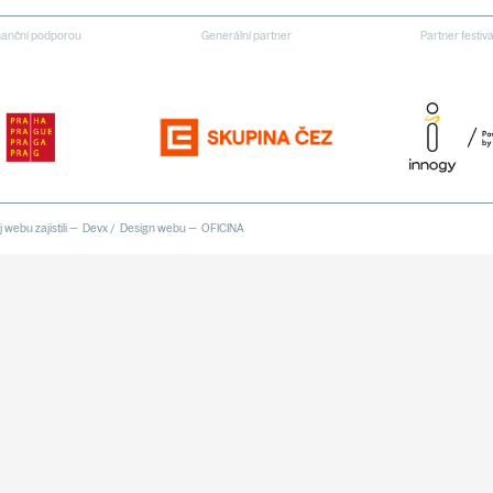
inanční podporou
Generální partner
Partner festiv
 webu zajistili —
Devx
/
Design webu —
OFICINA