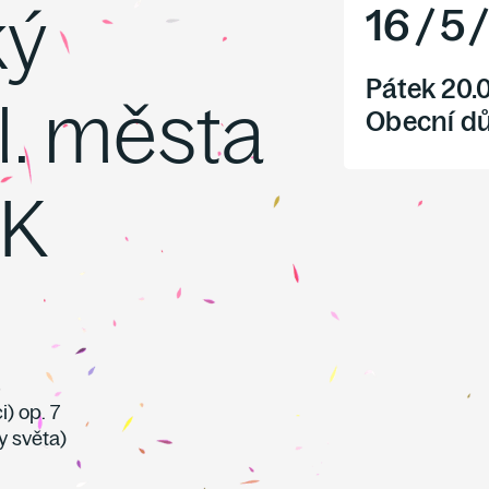
ký
16
/
5
Pátek 20.
l. města
Obecní d
OK
i) op. 7
y světa)