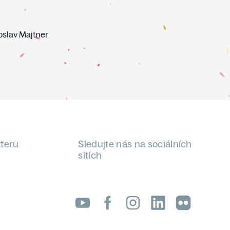
oslav Majtner
tteru
Sledujte nás na sociálních
sítích
LinkedIn
flickr