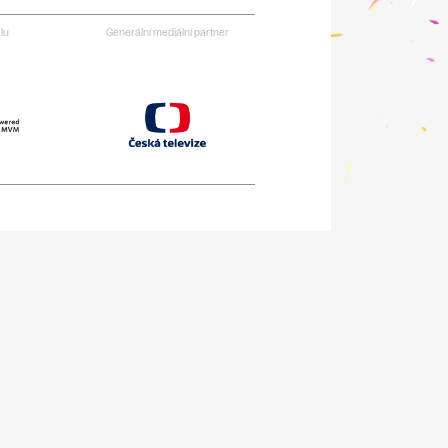
alu
Generální mediální partner