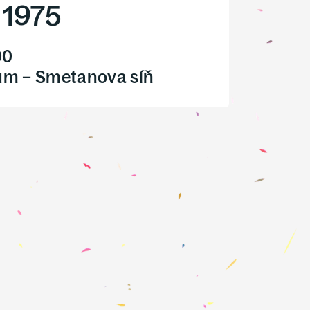
/
1975
00
ům – Smetanova síň