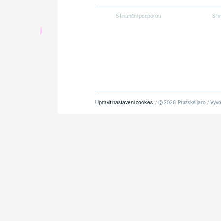
S finanční podporou
S f
Upravit nastavení cookies
/ © 2026
Pražské jaro / Vývoj