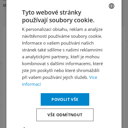
sbormistr Jiří Chvála
Tyto webové stránky
používají soubory cookie.
CZECH
K personalizaci obsahu, reklam a analýze
ENGLISH
návštěvnosti používáme soubory cookie.
Přihlaste se k našemu newsletteru
Informace o vašem používání našich
a buďte jako první v obraze
stránek také sdílíme s našimi reklamními
a analytickými partnery, kteří je mohou
kombinovat s dalšími informacemi, které
ODEBÍRAT NEWSLETTER
jste jim poskytli nebo které shromáždili
při vašem používání jejich služeb.
Více
informací
Sledujte nás na sociálních sítích
POVOLIT VŠE
LinkedIn
flickr
VŠE ODMÍTNOUT