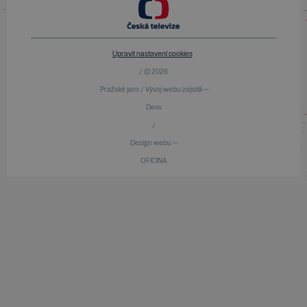
Upravit nastavení cookies
/ © 2026
Pražské jaro / Vývoj webu zajistili —
Devx
/
Design webu —
OFICINA