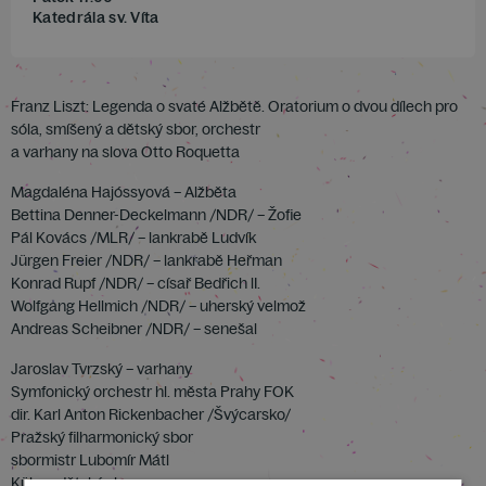
Katedrála sv. Víta
Franz Liszt: Legenda o svaté Alžbětě. Oratorium o dvou dílech pro
sóla, smíšený a dětský sbor, orchestr
a varhany na slova Otto Roquetta
Magdaléna Hajóssyová – Alžběta
Bettina Denner-Deckelmann /NDR/ – Žofie
Pál Kovács /MLR/ – lankrabě Ludvík
Jürgen Freier /NDR/ – lankrabě Heřman
Konrad Rupf /NDR/ – císař Bedřich lI.
Wolfgang Hellmich /NDR/ – uherský velmož
Andreas Scheibner /NDR/ – senešal
Jaroslav Tvrzský – varhany
Symfonický orchestr hl. města Prahy FOK
dir. Karl Anton Rickenbacher /Švýcarsko/
Pražský filharmonický sbor
sbormistr Lubomír Mátl
Kühnv dětský sbor