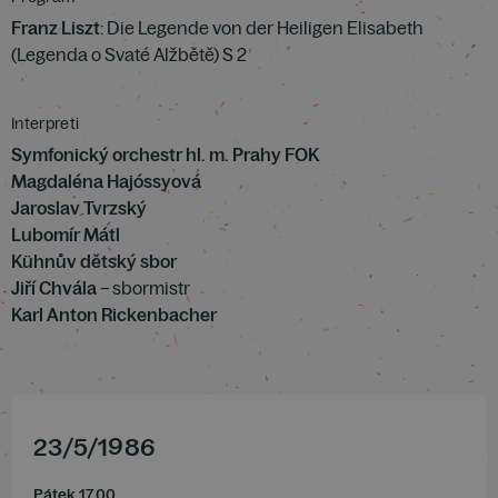
Franz Liszt
: Die Legende von der Heiligen Elisabeth
(Legenda o Svaté Alžbětě) S 2
Interpreti
Symfonický orchestr hl. m. Prahy FOK
Magdaléna Hajóssyová
Jaroslav Tvrzský
Lubomír Mátl
Kühnův dětský sbor
Jiří Chvála
– sbormistr
Karl Anton Rickenbacher
23
/
5
/
1986
Pátek 17.00