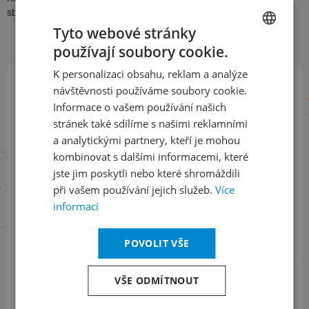
sbormistr Jiří Chvála
Tyto webové stránky
používají soubory cookie.
CZECH
K personalizaci obsahu, reklam a analýze
ENGLISH
návštěvnosti používáme soubory cookie.
Přihlaste se k našemu newsletteru
Informace o vašem používání našich
a buďte jako první v obraze
stránek také sdílíme s našimi reklamními
a analytickými partnery, kteří je mohou
ODEBÍRAT NEWSLETTER
kombinovat s dalšími informacemi, které
jste jim poskytli nebo které shromáždili
při vašem používání jejich služeb.
Více
informací
Sledujte nás na sociálních sítích
POVOLIT VŠE
LinkedIn
flickr
VŠE ODMÍTNOUT