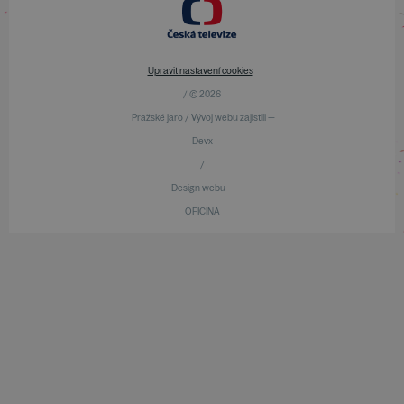
Upravit nastavení cookies
/ © 2026
Pražské jaro / Vývoj webu zajistili —
Devx
/
Design webu —
OFICINA