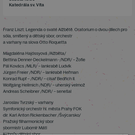
Katedrála sv. Víta
Franz Liszt: Legenda o svaté Alžbětě. Oratorium o dvou dílech pro
sóla, smíšený a dětský sbor, orchestr
a varhany na slova Otto Roquetta
Magdaléna Hajóssyová /Alžběta/
Bettina Denner-Deckelmann -/NDR/ – Žofie
Pál Kovács /MLR/ – lankrabě Ludvík
Jürgen Freier /NDR/ – lankrabě Heřman
Konrad Rupf – /NDR/ – císař Bedřich II.
Wolfgang Hellmich /NDR/ – uherský velmož
Andreas Scheibner /NDR/ – senešal
Jaroslav Tvrzský – varhany
Symfonický orchestr hl. města Prahy FOK
dir. Karl Anton Rickenbacher /Švýcarsko/
Pražský filharmonický sbor
sbormistr Lubomír Mátl
Kühnův dětský sbor