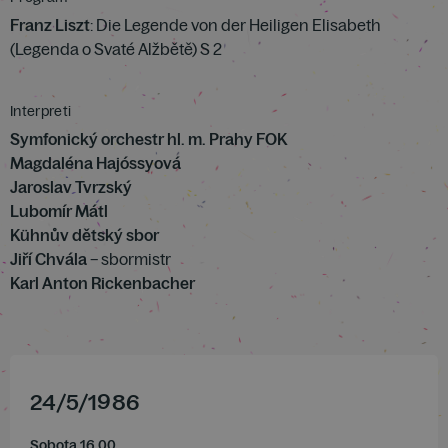
Franz Liszt
: Die Legende von der Heiligen Elisabeth
(Legenda o Svaté Alžbětě) S 2
Interpreti
Symfonický orchestr hl. m. Prahy FOK
Magdaléna Hajóssyová
Jaroslav Tvrzský
Lubomír Mátl
Kühnův dětský sbor
Jiří Chvála
– sbormistr
Karl Anton Rickenbacher
24
/
5
/
1986
Sobota 16.00