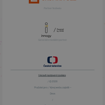
Partner festivalu
Generální mediální partner
Upravit nastavení cookies
/ © 2026
Pražské jaro / Vývoj webu zajistili —
Devx
/