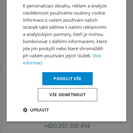
K personalizaci obsahu, reklam a analýze
ODEBÍRAT NEWSLETTER
ENGLISH
návštěvnosti používáme soubory cookie.
Informace o vašem používání našich
stránek také sdílíme s našimi reklamními
Sledujte nás na sociálních sítích
a analytickými partnery, kteří je mohou
kombinovat s dalšími informacemi, které
LinkedIn
flickr
jste jim poskytli nebo které shromáždili
při vašem používání jejich služeb.
Více
informací
Informace o stavu objednávek
POVOLIT VŠE
+420 461 049 232
VŠE ODMÍTNOUT
UPRAVIT
Informace o programu
+420 257 310 414