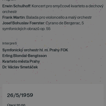
Erwin Schulhoff
: Koncert pro smyčcové kvarteto a dechový
orchestr
Frank Martin
: Balada pro violoncello a malý orchestr
Josef Bohuslav Foerster
: Cyrano de Bergerac, 5
symfonických obrazů op. 55
Interpreti
Symfonický orchestr hl. m. Prahy FOK
Erling Blondal-Bengtsson
Kvarteto města Prahy
Dr. Václav Smetáček
26
/
5
/
1959
Úterý 20.00