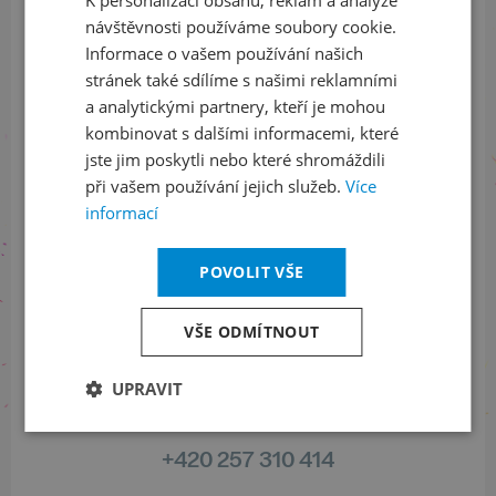
ENGLISH
ODEBÍRAT NEWSLETTER
návštěvnosti používáme soubory cookie.
Informace o vašem používání našich
stránek také sdílíme s našimi reklamními
a analytickými partnery, kteří je mohou
Sledujte nás na sociálních sítích
kombinovat s dalšími informacemi, které
jste jim poskytli nebo které shromáždili
LinkedIn
flickr
při vašem používání jejich služeb.
Více
informací
Informace o stavu objednávek
POVOLIT VŠE
+420 461 049 232
VŠE ODMÍTNOUT
UPRAVIT
Informace o programu
+420 257 310 414