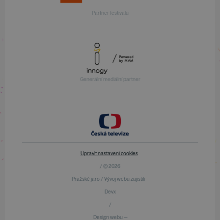
Partner festivalu
Generální mediální partner
Upravit nastavení cookies
/ © 2026
Pražské jaro / Vývoj webu zajistili —
Devx
/
Design webu —