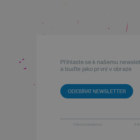
Přihlaste se k našemu newsle
a buďte jako první v obraze
ODEBÍRAT NEWSLETTER
S finanční podporou
S f