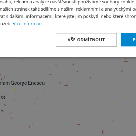
obsahu, reklam a analýze návštěvnosti používáme soubory cookie.
orchestr č. 1 b moll op. 23
ašich stránek také sdílíme s našimi reklamními a analytickými par
chestr
 s dalšími informacemi, které jste jim poskytli nebo které shro
lužeb.
Více informací
VŠE ODMÍTNOUT
P
moriam George Enescu
 23