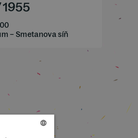
/
1955
.00
ům – Smetanova síň