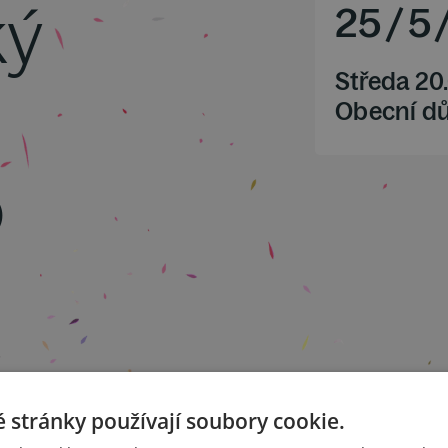
ký
25
/
5
Středa 20
Obecní d
o
 13
 stránky používají soubory cookie.
op. 65