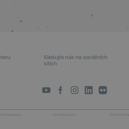
tteru
Sledujte nás na sociálních
sítích
LinkedIn
flickr
inanční podporou
Generální partner
Partner festiv