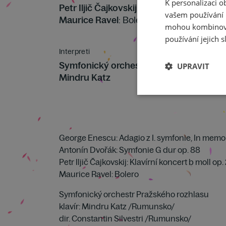
K personalizaci 
Petr Iljič Čajkovskij
: Koncert pro klavír a 
vašem používání n
Maurice Ravel
: Bolero pro symfonický or
mohou kombinovat
používání jejich s
Interpreti
Symfonický orchestr Českého rozhlasu
UPRAVIT
Mindru Katz
George Enescu: Adagio z I. symfonie, In me
Antonín Dvořák: Symfonie G dur op. 88
Petr Iljič Čajkovskij: Klavírní koncert b moll op.
Maurice Ravel: Bolero
Symfonický orchestr Pražského rozhlasu
klavír: Mindru Katz /Rumunsko/
dir. Constantin Silvestri /Rumunsko/