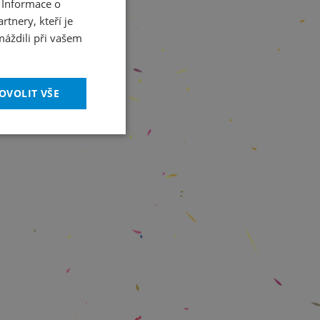
 Informace o
CZECH
tnery, kteří je
ENGLISH
máždili při vašem
OVOLIT VŠE