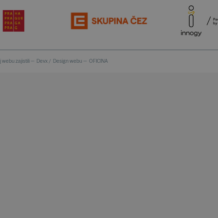
 webu zajistili —
Devx
/
Design webu —
OFICINA