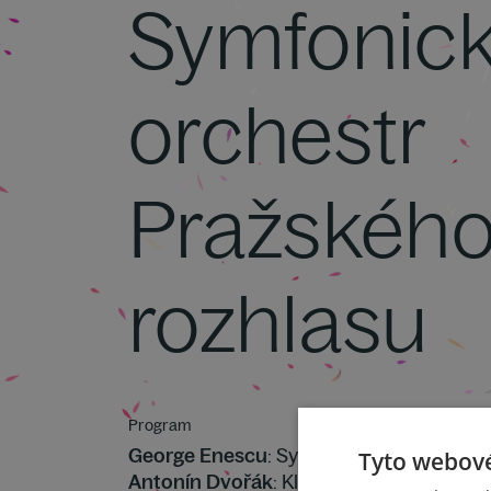
Symfonic
orchestr
Pražskéh
rozhlasu
Program
George Enescu
: Symfonie č. 1 Es dur op.
Tyto webové
Antonín Dvořák
: Klavírní trio č. 3 f moll 