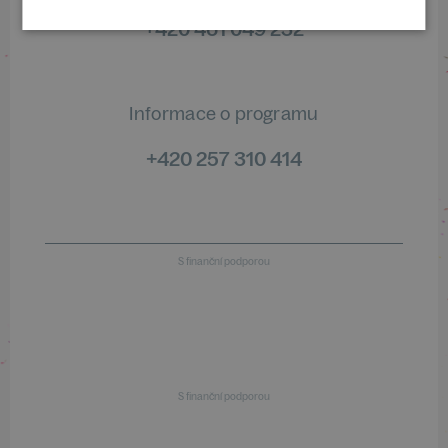
+420 461 049 232
Informace o programu
+420 257 310 414
S finanční podporou
S finanční podporou