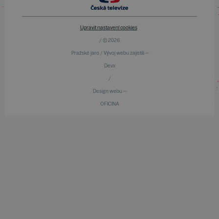
Upravit nastavení cookies
/ © 2026
Pražské jaro / Vývoj webu zajistili —
Devx
/
Design webu —
OFICINA