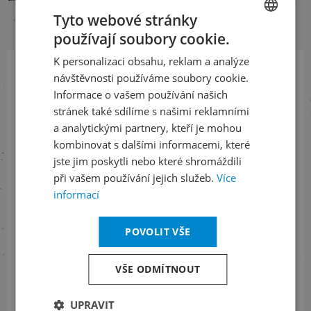
Tyto webové stránky
používají soubory cookie.
CZECH
K personalizaci obsahu, reklam a analýze
ENGLISH
návštěvnosti používáme soubory cookie.
Přihlaste se k našemu newsletteru
Informace o vašem používání našich
a buďte jako první v obraze
stránek také sdílíme s našimi reklamními
a analytickými partnery, kteří je mohou
ODEBÍRAT NEWSLETTER
kombinovat s dalšími informacemi, které
jste jim poskytli nebo které shromáždili
při vašem používání jejich služeb.
Více
informací
Sledujte nás na sociálních sítích
POVOLIT VŠE
LinkedIn
flickr
VŠE ODMÍTNOUT
Informace o stavu objednávek
UPRAVIT