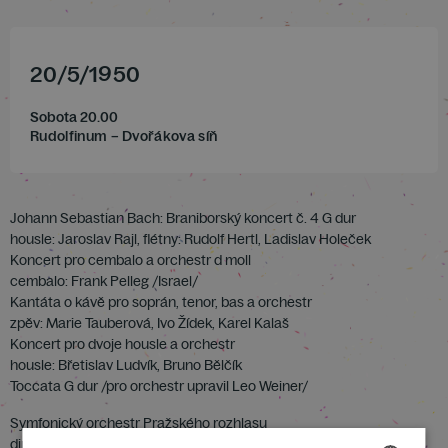
20
/
5
/
1950
Sobota 20.00
Rudolfinum – Dvořákova síň
Johann Sebastian Bach: Braniborský koncert č. 4 G dur
housle: Jaroslav Rajl, flétny: Rudolf Hertl, Ladislav Holeček
Koncert pro cembalo a orchestr d moll
cembalo: Frank Pelleg /Israel/
Kantáta o kávě pro soprán, tenor, bas a orchestr
zpěv: Marie Tauberová, Ivo Žídek, Karel Kalaš
Koncert pro dvoje housle a orchestr
housle: Břetislav Ludvík, Bruno Bělčík
Toccata G dur /pro orchestr upravil Leo Weiner/
Symfonický orchestr Pražského rozhlasu
dir . Alois Klíma