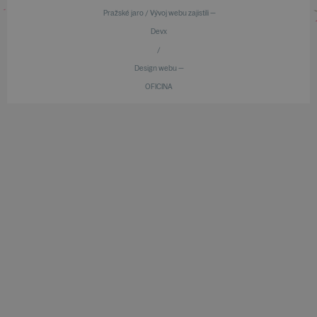
Pražské jaro / Vývoj webu zajistili —
Devx
/
Design webu —
OFICINA