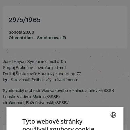
29
/
5
/
1965
Sobota 20.00
Obecní dům – Smetanova síň
Josef Haydn: Symfonie c moll č. 95
Sergej Prokofjev: II. symfonie d moll
Dmitrij Šostakovič: Houslový koncert op. 77
Igor Stravinskij: Polibek víly – divertimento
Symfonický orchestr Všesvazového rozhlasu a televize SSSR
housle: Vladimír Malinin /SSSR/
dir. Gennadij Rožděstvenskij /SSSR/
Tyto webové stránky
používají soubory cookie.
CZECH