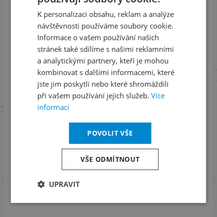
K personalizaci obsahu, reklam a analýze
Přihlaste se k našemu newsletteru
ENGLISH
návštěvnosti používáme soubory cookie.
a buďte jako první v obraze
Informace o vašem používání našich
stránek také sdílíme s našimi reklamními
ODEBÍRAT NEWSLETTER
a analytickými partnery, kteří je mohou
kombinovat s dalšími informacemi, které
jste jim poskytli nebo které shromáždili
při vašem používání jejich služeb.
Více
Sledujte nás na sociálních sítích
informací
LinkedIn
flickr
POVOLIT VŠE
VŠE ODMÍTNOUT
Informace o stavu objednávek
UPRAVIT
+420 461 049 232