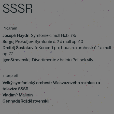
SSSR
Program
Joseph Haydn
: Symfonie c moll Hob.I:95
Sergej Prokofjev
: Symfonie č. 2 d moll op. 40
Dmitrij Šostakovič
: Koncert pro housle a orchestr č. 1 a moll
op. 77
Igor Stravinskij
: Divertimento z baletu Polibek víly
Interpreti
Velký symfonický orchestr Všesvazového rozhlasu a
televize SSSR
Vladimír Malinin
Gennadij Rožděstvensklj