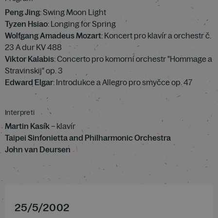
Peng Jing
: Swing Moon Light
Tyzen Hsiao
: Longing for Spring
Wolfgang Amadeus Mozart
: Koncert pro klavír a orchestr č.
23 A dur KV 488
Viktor Kalabis
: Concerto pro komorní orchestr "Hommage a
Stravinskij" op. 3
Edward Elgar
: Introdukce a Allegro pro smyčce op. 47
Interpreti
Martin Kasík
– klavír
Taipei Sinfonietta and Philharmonic Orchestra
John van Deursen
25
/
5
/
2002