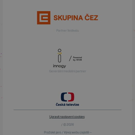
Partner festivalu
Generální mediální partner
Upravit nastavení cookies
/ © 2026
Pražské jaro / Vývoj webu zajistili —