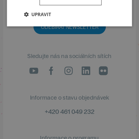
Přihlaste se k našemu newsletteru
a buďte jako první v obraze
UPRAVIT
ODEBÍRAT NEWSLETTER
Sledujte nás na sociálních sítích
LinkedIn
flickr
Informace o stavu objednávek
+420 461 049 232
Informace o programu