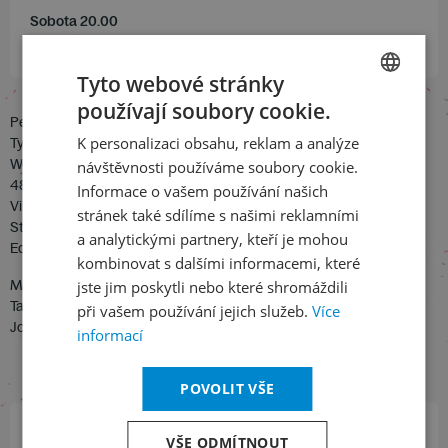
Sobota 20.00
Rudolfinum – Dvořákova síň
Tyto webové stránky
používají soubory cookie.
CZECH
Peng Jing: Swing Moon Light
K personalizaci obsahu, reklam a analýze
Tyzen Hsaio: Longing for Spring
ENGLISH
Wolfgang Amadeus Mozart: Koncert pro klavír a orchestr A dur, KV
návštěvnosti používáme soubory cookie.
488
Informace o vašem používání našich
Viktor Kalabis: Concerto pro komorní orchestr „Hommage a
stránek také sdílíme s našimi reklamními
Stravinskij“, op. 3
a analytickými partnery, kteří je mohou
Edward Elgar: Introdukce a Allegro pro smyčce, op. 47
kombinovat s dalšími informacemi, které
Martin Kasík – klavír
jste jim poskytli nebo které shromáždili
Taipei Sinfonietta and Philharmonic Orchestra
při vašem používání jejich služeb.
Více
John van Deursen, Tien-Chi Lin – dirigenti
informací
POVOLIT VŠE
VŠE ODMÍTNOUT