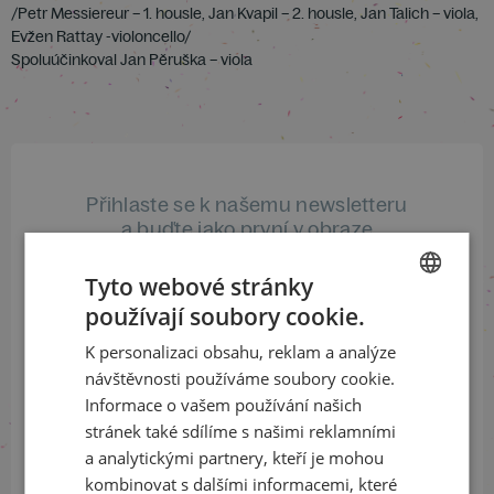
/Petr Messiereur – 1. housle, Jan Kvapil – 2. housle, Jan Talich – viola,
Evžen Rattay -violoncello/
Spoluúčinkoval Jan Pěruška – viola
Přihlaste se k našemu newsletteru
a buďte jako první v obraze
Tyto webové stránky
ODEBÍRAT NEWSLETTER
používají soubory cookie.
CZECH
K personalizaci obsahu, reklam a analýze
ENGLISH
návštěvnosti používáme soubory cookie.
Sledujte nás na sociálních sítích
Informace o vašem používání našich
stránek také sdílíme s našimi reklamními
LinkedIn
flickr
a analytickými partnery, kteří je mohou
kombinovat s dalšími informacemi, které