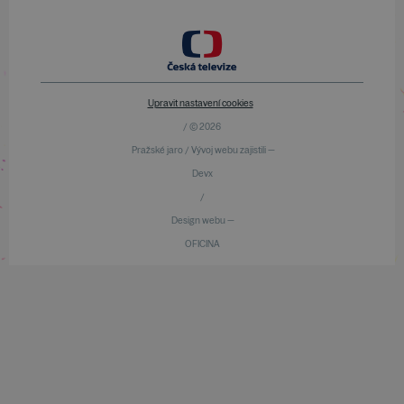
Upravit nastavení cookies
/ © 2026
Pražské jaro / Vývoj webu zajistili —
Devx
/
Design webu —
OFICINA