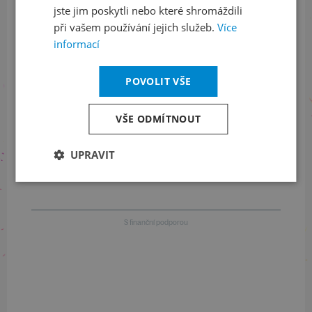
jste jim poskytli nebo které shromáždili
při vašem používání jejich služeb.
Více
Informace o stavu objednávek
informací
+420 461 049 232
POVOLIT VŠE
Informace o programu
VŠE ODMÍTNOUT
+420 257 310 414
UPRAVIT
S finanční podporou