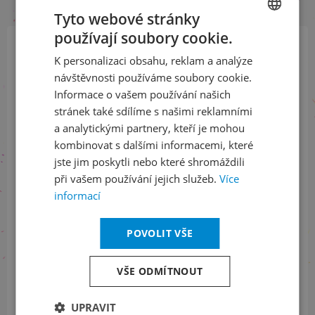
Tyto webové stránky
používají soubory cookie.
CZECH
K personalizaci obsahu, reklam a analýze
Přihlaste se k našemu newsletteru
ENGLISH
návštěvnosti používáme soubory cookie.
a buďte jako první v obraze
Informace o vašem používání našich
stránek také sdílíme s našimi reklamními
ODEBÍRAT NEWSLETTER
a analytickými partnery, kteří je mohou
kombinovat s dalšími informacemi, které
jste jim poskytli nebo které shromáždili
při vašem používání jejich služeb.
Více
Sledujte nás na sociálních sítích
informací
LinkedIn
flickr
POVOLIT VŠE
VŠE ODMÍTNOUT
Informace o stavu objednávek
UPRAVIT
+420 461 049 232