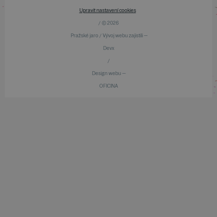
Upravit nastavení cookies
/ © 2026
Pražské jaro / Vývoj webu zajistili —
Devx
/
Design webu —
OFICINA