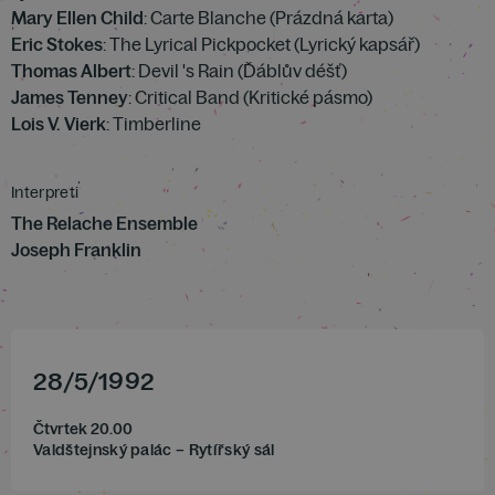
Mary Ellen Child
: Carte Blanche (Prázdná karta)
Eric Stokes
: The Lyrical Pickpocket (Lyrický kapsář)
Thomas Albert
: Devil 's Rain (Ďáblův déšť)
James Tenney
: Critical Band (Kritické pásmo)
Lois V. Vierk
: Timberline
Interpreti
The Relache Ensemble
Joseph Franklin
28
/
5
/
1992
Čtvrtek 20.00
Valdštejnský palác – Rytířský sál