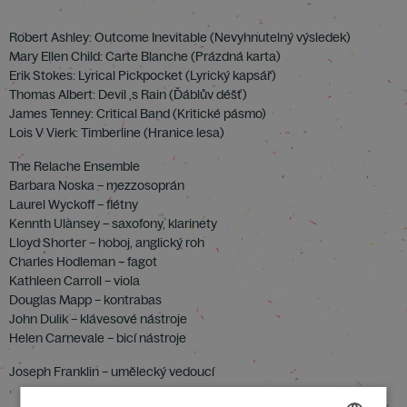
Robert Ashley: Outcome Inevitable (Nevyhnutelný výsledek)
Mary Ellen Child: Carte Blanche (Prázdná karta)
Erik Stokes: Lyrical Pickpocket (Lyrický kapsář)
Thomas Albert: Devil ‚s Rain (Ďáblův déšť)
James Tenney: Critical Band (Kritické pásmo)
Lois V Vierk: Timberline (Hranice lesa)
The Relache Ensemble
Barbara Noska – mezzosoprán
Laurel Wyckoff – flétny
Kennth Ulansey – saxofony, klarinety
Lloyd Shorter – hoboj, anglický roh
Charles Hodleman – fagot
Kathleen Carroll – viola
Douglas Mapp – kontrabas
John Dulik – klávesové nástroje
Helen Carnevale – bicí nástroje
Joseph Franklin – umělecký vedoucí