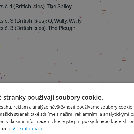
č. 1 (British Isles): The Salley
. 3 (British Isles): O, Wally, Wally
č. 3 (British Isles): The Plough
 stránky používají soubory cookie.
obsahu, reklam a analýze návštěvnosti používáme soubory cookie.
ašich stránek také sdílíme s našimi reklamními a analytickými par
 s dalšími informacemi, které jste jim poskytli nebo které shro
lužeb.
Více informací