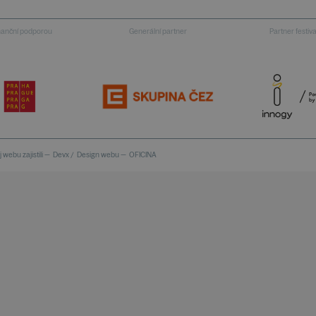
inanční podporou
Generální partner
Partner festiv
 webu zajistili —
Devx
/
Design webu —
OFICINA