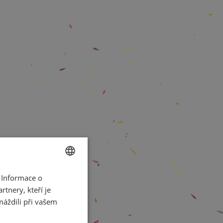
 Informace o
CZECH
tnery, kteří je
ENGLISH
máždili při vašem