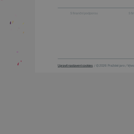
S finanční podporou
S f
Upravit nastavení cookies
/ © 2026
Pražské jaro / Vývoj