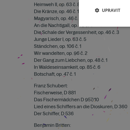
Heimweh II, op. 63 č. 8
UPRAVIT
Die Kränze, op. 46 č. 1
Magyarisch, op. 46 č. 2
An die Nachtigall, op. 46 č. 4
Die Schale der Vergessenheit, op. 46 č. 3
Junge Lieder I, op. 63 č. 5
Ständchen, op. 106 č. 1
Wir wandelten, op. 96 č. 2
Der Gang zum Liebchen, op. 48 č. 1
In Waldeseinsamkeit, op. 85 č. 6
Botschaft, op. 47 č. 1
Franz Schubert:
Fischerweise, D 881
Das Fischermädchen D 957/10
Lied eines Schiffers an die Dioskuren, D 360
Der Schiffer, D 536
Benjamin Britten: