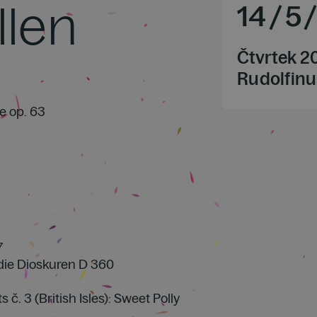
len
14
/
5
Čtvrtek 2
Rudolfinu
e op. 63
7
 die Dioskuren D 360
č. 3 (British Isles): Sweet Polly