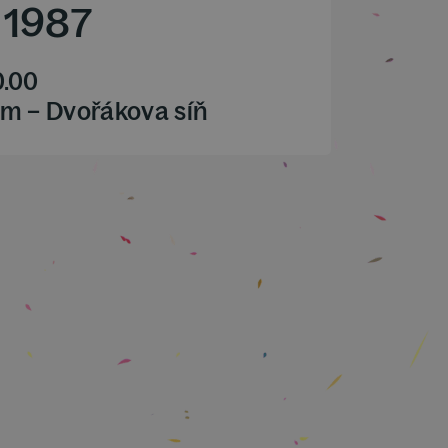
/
1987
0.00
m – Dvořákova síň