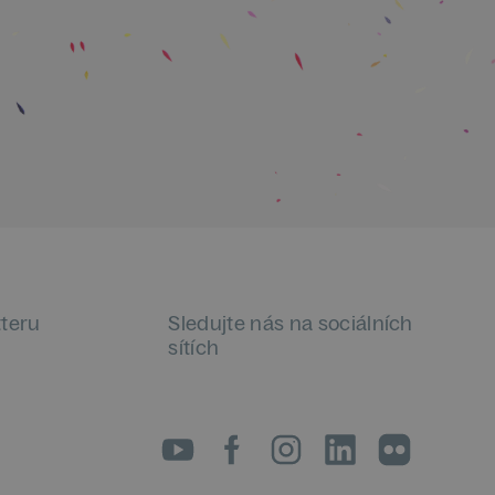
tteru
Sledujte nás na sociálních
sítích
LinkedIn
flickr