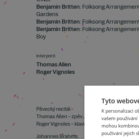
Benjamin Britten
: Folksong Arrangements 
Gardens
Benjamin Britten
: Folksong Arrangements č
Benjamin Britten
: Folksong Arrangements 
Boy
Interpreti
Thomas Allen
Roger Vignoles
Tyto webové
Pěvecký recitál
K personalizaci 
Thomas Allen – zpěv /Velká Británie/
vašem používání n
Roger Vignoles – klavír
mohou kombinovat
používání jejich s
Johannes Brahms: