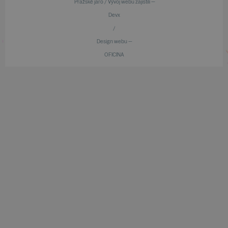
Pražské jaro / Vývoj webu zajistili —
Devx
/
Design webu —
OFICINA