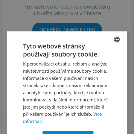
Přihlaste se k našemu newsletteru
a buďte jako první v obraze
ODEBÍRAT NEWSLETTER
Tyto webové stránky
používají soubory cookie.
CZECH
Sledujte nás na sociálních sítích
K personalizaci obsahu, reklam a analýze
ENGLISH
LinkedIn
flickr
návštěvnosti používáme soubory cookie.
Informace o vašem používání našich
stránek také sdílíme s našimi reklamními
a analytickými partnery, kteří je mohou
Informace o stavu objednávek
kombinovat s dalšími informacemi, které
jste jim poskytli nebo které shromáždili
+420 461 049 232
při vašem používání jejich služeb.
Více
informací