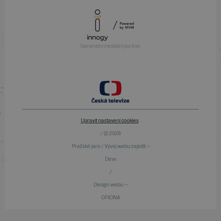
Generální mediální partner
Upravit nastavení cookies
/ © 2026
Pražské jaro / Vývoj webu zajistili —
Devx
/
Design webu —
OFICINA