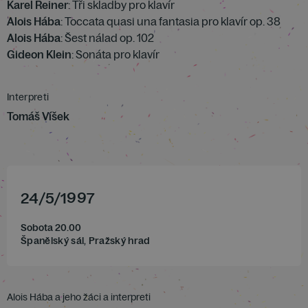
Karel Reiner
: Tři skladby pro klavír
Alois Hába
: Toccata quasi una fantasia pro klavír op. 38
Alois Hába
: Šest nálad op. 102
Gideon Klein
: Sonáta pro klavír
Interpreti
Tomáš Víšek
24
/
5
/
1997
Sobota 20.00
Španělský sál, Pražský hrad
Alois Hába a jeho žáci a interpreti