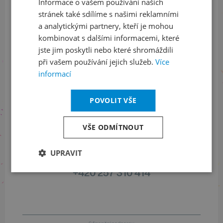
Informace o vašem používání našich
stránek také sdílíme s našimi reklamními
Sledujte nás na sociálních sítích
a analytickými partnery, kteří je mohou
kombinovat s dalšími informacemi, které
LinkedIn
flickr
jste jim poskytli nebo které shromáždili
při vašem používání jejich služeb.
Více
informací
Informace o stavu objednávek
POVOLIT VŠE
+420 461 049 232
VŠE ODMÍTNOUT
Informace o programu
UPRAVIT
+420 257 310 414