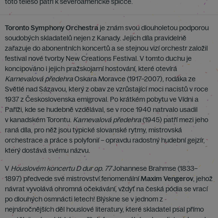
toto těleso patří k severoamerické špičce.
Toronto Symphony Orchestra
je znám svou dlouholetou podporou
soudobých skladatelů nejen z Kanady. Jejich díla pravidelně
zařazuje do abonentních koncertů a se stejnou vizí orchestr založil
festival nové tvorby New Creations Festival. V tomto duchu je
koncipováno i jejich pražskojarní hostování, které otevírá
Karnevalová předehra
Oskara Moravce (1917–2007), rodáka ze
Světlé nad Sázavou, který z obav ze vzrůstající moci nacistů v roce
1937 z Československa emigroval. Po krátkém pobytu ve Vídni a
Paříži, kde se hudebně vzdělával, se v roce 1940 natrvalo usadil
v kanadském Torontu.
Karnevalová předehra
(1945) patří mezi jeho
raná díla, pro něž jsou typické slovanské rytmy, mistrovská
orchestrace a práce s polyfonií – opravdu radostný hudební gejzír,
který dostává svému názvu.
V
Houslovém koncertu D dur op. 77
Johannese Brahmse (1833–
1897) předvede své mistrovství fenomenální
Maxim Vengerov
, jehož
návrat vyvolává ohromná očekávání, vždyť na česká pódia se vrací
po dlouhých osmnácti letech! Blýskne se v jednom z
nejnáročnějších děl houslové literatury, které skladatel psal přímo