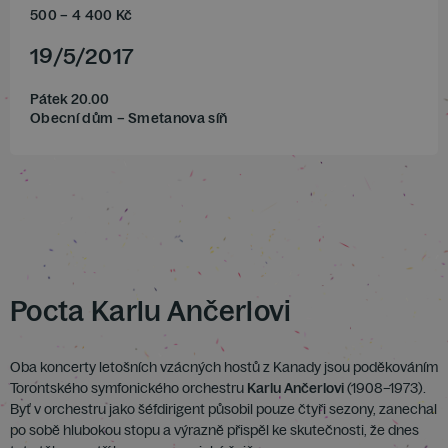
500
–
4 400
Kč
19
/
5
/
2017
Pátek 20.00
Obecní dům – Smetanova síň
Pocta Karlu Ančerlovi
Oba koncerty letošních vzácných hostů z Kanady jsou poděkováním
Torontského symfonického orchestru
Karlu Ančerlovi
(1908–1973).
Byť v orchestru jako šéfdirigent působil pouze čtyři sezony, zanechal
po sobě hlubokou stopu a výrazně přispěl ke skutečnosti, že dnes