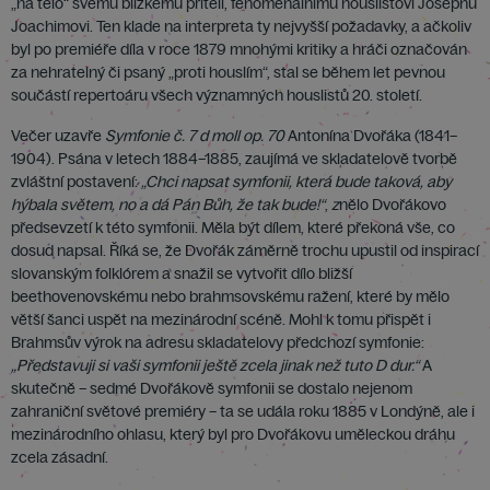
„na tělo“ svému blízkému příteli, fenomenálnímu houslistovi Josephu
Joachimovi. Ten klade na interpreta ty nejvyšší požadavky, a ačkoliv
byl po premiéře díla v roce 1879 mnohými kritiky a hráči označován
za nehratelný či psaný „proti houslím“, stal se během let pevnou
součástí repertoáru všech významných houslistů 20. století.
Večer uzavře
Symfonie č. 7 d moll op. 70
Antonína Dvořáka (1841–
1904). Psána v letech 1884–1885, zaujímá ve skladatelově tvorbě
zvláštní postavení:
„Chci napsat symfonii, která bude taková, aby
hýbala světem
, no a d
á Pán Bůh, že tak bude!
“
,
z
nělo Dvořákovo
předsevzetí k této symfonii. Měla být dílem, které překoná vše, co
dosud napsal. Říká se, že Dvořák záměrně trochu upustil od inspirací
slovanským folklórem a snažil se vytvořit dílo bližší
beethovenovskému nebo brahmsovskému ražení, které by mělo
větší šanci uspět na mezinárodní scéně. Mohl k tomu přispět i
Brahmsův výrok na adresu skladatelovy předchozí symfonie:
„Představuji si vaši symfonii ještě zcela jinak než tuto D dur.
“
A
skutečně – sedmé Dvořákově symfonii se dostalo nejenom
zahraniční světové premiéry – ta se udála roku 1885 v Londýně, ale i
mezinárodního ohlasu, který byl pro Dvořákovu uměleckou dráhu
zcela zásadní.