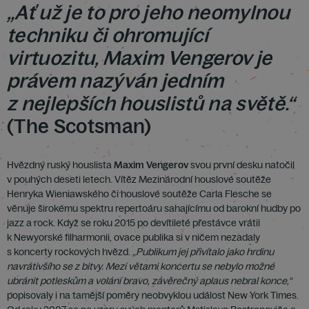
„Ať už je to pro jeho neomylnou
techniku či ohromující
virtuozitu, Maxim Vengerov je
právem nazýván jedním
z nejlepších houslistů na světě.“
(The Scotsman)
Hvězdný ruský houslista
Maxim Vengerov
svou první desku natočil
v pouhých deseti letech. Vítěz Mezinárodní houslové soutěže
Henryka Wieniawského či houslové soutěže Carla Flesche se
věnuje širokému spektru repertoáru sahajícímu od barokní hudby po
jazz a rock. Když se roku 2015 po devítileté přestávce vrátil
k Newyorské filharmonii, ovace publika si v ničem nezadaly
s koncerty rockových hvězd.
„Publikum jej přivítalo jako hrdinu
navrátivšího se z bitvy. Mezi větami koncertu se nebylo možné
ubránit potleskům a volání bravo, závěrečný aplaus nebral konce,“
popisovaly i na tamější poměry neobvyklou událost New York Times.