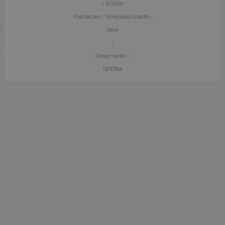
/ © 2026
Pražské jaro / Vývoj webu zajistili —
Devx
/
Design webu —
OFICINA