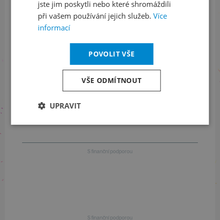
jste jim poskytli nebo které shromáždili
Informace o stavu objednávek
při vašem používání jejich služeb.
Více
informací
+420 461 049 232
POVOLIT VŠE
Informace o programu
VŠE ODMÍTNOUT
+420 257 310 414
UPRAVIT
S finanční podporou
S finanční podporou