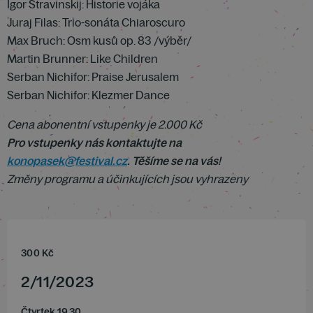
Igor Stravinskij: Historie vojáka
Juraj Filas: Trio-sonáta Chiaroscuro
Max Bruch: Osm kusů op. 83 /výběr/
Martin Brunner: Like Children
Serban Nichifor: Praise Jerusalem
Serban Nichifor: Klezmer Dance
Cena abonentní vstupenky je 2.000 Kč
Pro vstupenky nás kontaktujte na
konopasek@festival.cz
. Těšíme se na vás!
Změny programu a účinkujících jsou vyhrazeny
300
Kč
2
/
11
/
2023
Čtvrtek 19.30