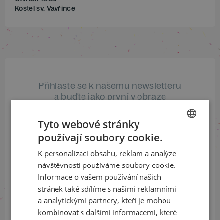
Kostel sv. Vavřince
Přihlaste se k našemu newsletteru
a buďte jako první v obraze
Tyto webové stránky
ODEBÍRAT NEWSLETTER
používají soubory cookie.
CZECH
K personalizaci obsahu, reklam a analýze
ENGLISH
návštěvnosti používáme soubory cookie.
Sledujte nás na sociálních sítích
Informace o vašem používání našich
stránek také sdílíme s našimi reklamními
LinkedIn
flickr
a analytickými partnery, kteří je mohou
kombinovat s dalšími informacemi, které