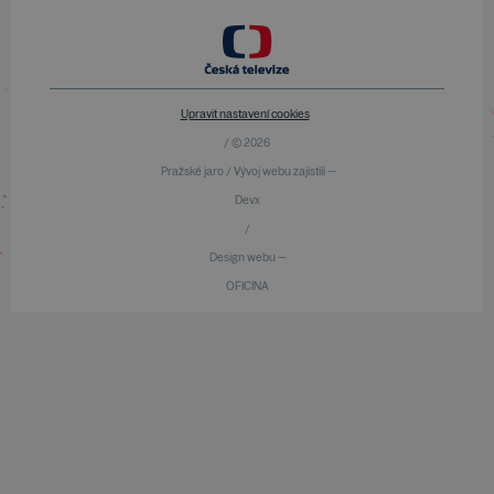
Upravit nastavení cookies
/ © 2026
Pražské jaro / Vývoj webu zajistili —
Devx
/
Design webu —
OFICINA