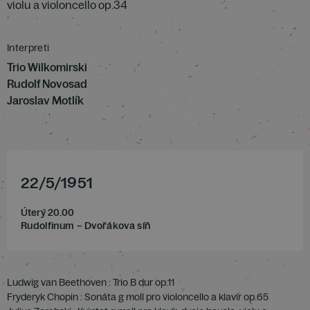
violu a violoncello op.34
Interpreti
Trio Wilkomirski
Rudolf Novosad
Jaroslav Motlík
22
/
5
/
1951
Úterý 20.00
Rudolfinum – Dvořákova síň
Ludwig van Beethoven : Trio B dur op.11
Fryderyk Chopin : Sonáta g moll pro violoncello a klavír op.65