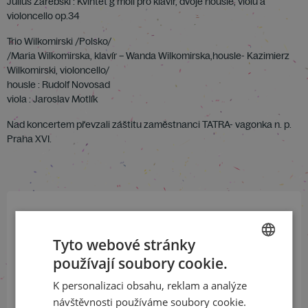
Julius Zarebski : Kvintet g moll pro klavír, dvoje housle, violu a
violoncello op.34
Trio Wilkomirski /Polsko/
/Maria Wilkomirska, klavír – Wanda Wilkomirska,housle- Kazimierz
Wilkomirski, violoncello/
housle : Rudolf Novosad
viola : Jaroslav Motlík
Nad koncertem převzali záštitu zaměstnanci TATRA- vagonka n. p.
Praha XVI.
Přihlaste se k našemu newsletteru
Tyto webové stránky
a buďte jako první v obraze
používají soubory cookie.
CZECH
ODEBÍRAT NEWSLETTER
K personalizaci obsahu, reklam a analýze
ENGLISH
návštěvnosti používáme soubory cookie.