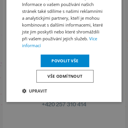
Informace o vašem používání našich
stránek také sdílíme s našimi reklamními
Sledujte nás na sociálních sítích
a analytickými partnery, kteří je mohou
kombinovat s dalšími informacemi, které
LinkedIn
flickr
jste jim poskytli nebo které shromáždili
při vašem používání jejich služeb.
Více
informací
Informace o stavu objednávek
POVOLIT VŠE
+420 461 049 232
VŠE ODMÍTNOUT
UPRAVIT
Informace o programu
+420 257 310 414