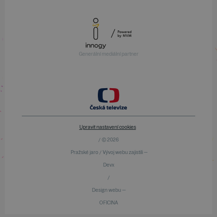
Generální mediální partner
Upravit nastavení cookies
/ © 2026
Pražské jaro / Vývoj webu zajistili —
Devx
/
Design webu —
OFICINA