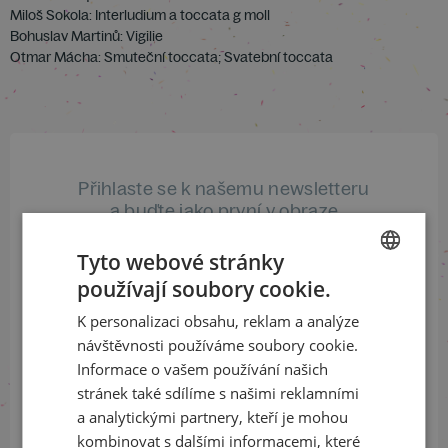
Miloš Sokola: Interludium a toccata g moll
Bohuslav Martinů: Vigilie
Otmar Mácha: Smuteční toccata; Svatební toccata
Přihlaste se k našemu newsletteru
a buďte jako první v obraze
Tyto webové stránky
ODEBÍRAT NEWSLETTER
používají soubory cookie.
CZECH
K personalizaci obsahu, reklam a analýze
ENGLISH
návštěvnosti používáme soubory cookie.
Sledujte nás na sociálních sítích
Informace o vašem používání našich
stránek také sdílíme s našimi reklamními
LinkedIn
flickr
a analytickými partnery, kteří je mohou
kombinovat s dalšími informacemi, které