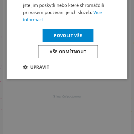
jste jim poskytli nebo které shromáždili
při vašem používání jejich služeb.
Více
Informace o stavu objednávek
informací
+420 461 049 232
POVOLIT VŠE
Informace o programu
VŠE ODMÍTNOUT
+420 257 310 414
UPRAVIT
S finanční podporou