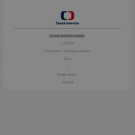
Upravit nastavení cookies
/ © 2026
Pražské jaro / Vývoj webu zajistili —
Devx
/
Design webu —
OFICINA