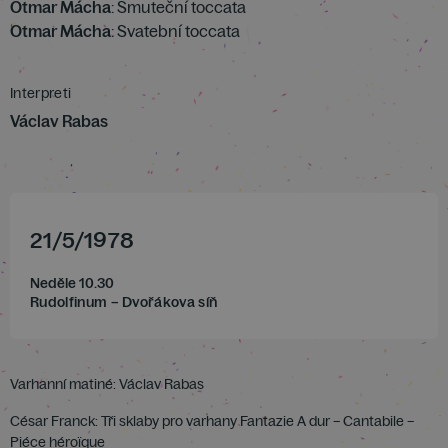
Otmar Mácha
: Smuteční toccata
Otmar Mácha
: Svatební toccata
Interpreti
Václav Rabas
21
/
5
/
1978
Neděle 10.30
Rudolfinum – Dvořákova síň
Varhanní matiné: Václav Rabas
César Franck: Tři sklaby pro varhany Fantazie A dur – Cantabile –
Piéce héroïque