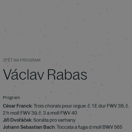
ZPĚT NA PROGRAM
Václav Rabas
Program
César Franck
: Trois chorals pour orgue: č. 1 E dur FWV 38, č.
2 h moll FWV 39, č. 3 a moll FWV 40
Jiří Dvořáček
: Sonáta pro varhany
Johann Sebastian Bach
: Toccata a fuga d moll BWV 565