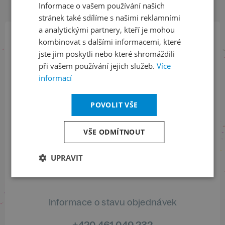
Informace o vašem používání našich
stránek také sdílíme s našimi reklamními
a analytickými partnery, kteří je mohou
kombinovat s dalšími informacemi, které
Přihlaste se k našemu newsletteru
jste jim poskytli nebo které shromáždili
a buďte jako první v obraze
při vašem používání jejich služeb.
Více
informací
ODEBÍRAT NEWSLETTER
POVOLIT VŠE
VŠE ODMÍTNOUT
Sledujte nás na sociálních sítích
LinkedIn
flickr
UPRAVIT
Informace o stavu objednávek
+420 461 049 232