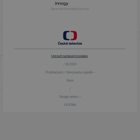
Generální mediální partner
Upravit nastavení cookies
/ © 2026
Pražské jaro / Vývoj webu zajistili —
Devx
/
Design webu —
OFICINA