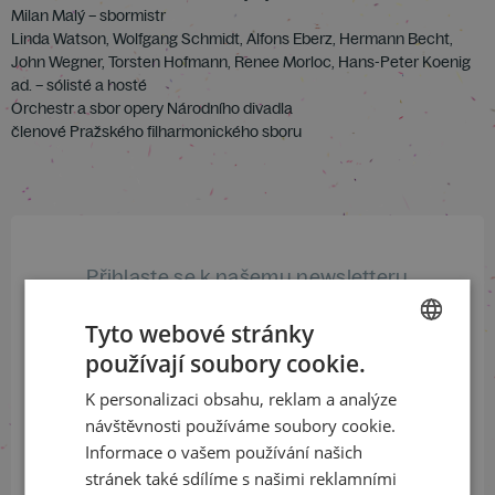
Milan Malý – sbormistr
Linda Watson, Wolfgang Schmidt, Alfons Eberz, Hermann Becht,
John Wegner, Torsten Hofmann, Renee Morloc, Hans-Peter Koenig
ad. – sólisté a hosté
Orchestr a sbor opery Národního divadla
členové Pražského filharmonického sboru
Přihlaste se k našemu newsletteru
a buďte jako první v obraze
Tyto webové stránky
používají soubory cookie.
ODEBÍRAT NEWSLETTER
CZECH
K personalizaci obsahu, reklam a analýze
ENGLISH
návštěvnosti používáme soubory cookie.
Informace o vašem používání našich
Sledujte nás na sociálních sítích
stránek také sdílíme s našimi reklamními