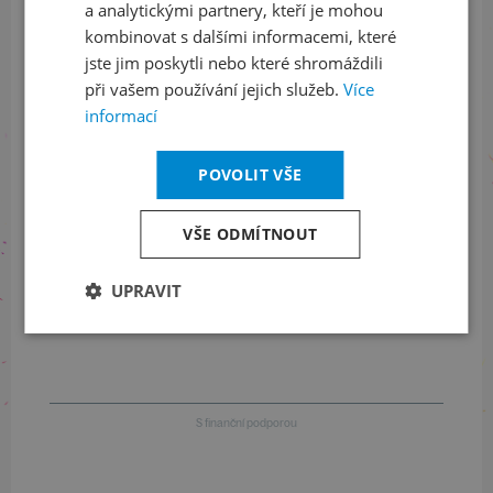
a analytickými partnery, kteří je mohou
LinkedIn
flickr
kombinovat s dalšími informacemi, které
jste jim poskytli nebo které shromáždili
při vašem používání jejich služeb.
Více
informací
Informace o stavu objednávek
+420 461 049 232
POVOLIT VŠE
VŠE ODMÍTNOUT
Informace o programu
UPRAVIT
+420 257 310 414
S finanční podporou