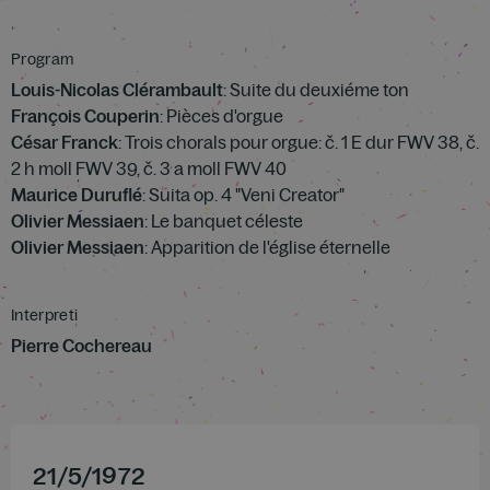
Program
Louis-Nicolas Clérambault
: Suite du deuxiéme ton
François Couperin
: Pièces d'orgue
César Franck
: Trois chorals pour orgue: č. 1 E dur FWV 38, č.
2 h moll FWV 39, č. 3 a moll FWV 40
Maurice Duruflé
: Suita op. 4 "Veni Creator"
Olivier Messiaen
: Le banquet céleste
Olivier Messiaen
: Apparition de l'église éternelle
Interpreti
Pierre Cochereau
21
/
5
/
1972