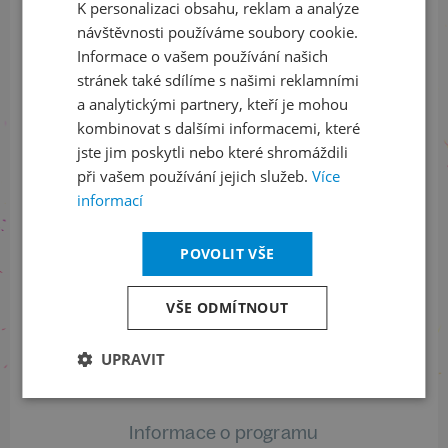
K personalizaci obsahu, reklam a analýze
ENGLISH
a buďte jako první v obraze
návštěvnosti používáme soubory cookie.
Informace o vašem používání našich
ODEBÍRAT NEWSLETTER
stránek také sdílíme s našimi reklamními
a analytickými partnery, kteří je mohou
kombinovat s dalšími informacemi, které
jste jim poskytli nebo které shromáždili
Sledujte nás na sociálních sítích
při vašem používání jejich služeb.
Více
informací
LinkedIn
flickr
POVOLIT VŠE
Informace o stavu objednávek
VŠE ODMÍTNOUT
+420 461 049 232
UPRAVIT
Informace o programu