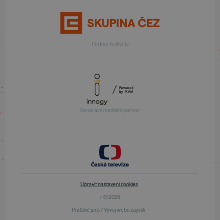
Partner festivalu
Generální mediální partner
Upravit nastavení cookies
/ © 2026
Pražské jaro / Vývoj webu zajistili —