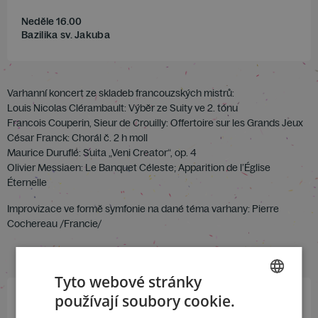
Neděle 16.00
Bazilika sv. Jakuba
Varhanní koncert ze skladeb francouzských mistrů:
Louis Nicolas Clérambault: Výběr ze Suity ve 2. tónu
Francois Couperin, Sieur de Crouilly: Offertoire sur les Grands Jeux
César Franck: Chorál č. 2 h moll
Maurice Duruflé: Suita „Veni Creator“, op. 4
Olivier Messiaen: Le Banquet Céleste; Apparition de l’Église
Éternelle
Improvizace ve formě symfonie na dané téma varhany: Pierre
Cochereau /Francie/
Tyto webové stránky
používají soubory cookie.
CZECH
Přihlaste se k našemu newsletteru