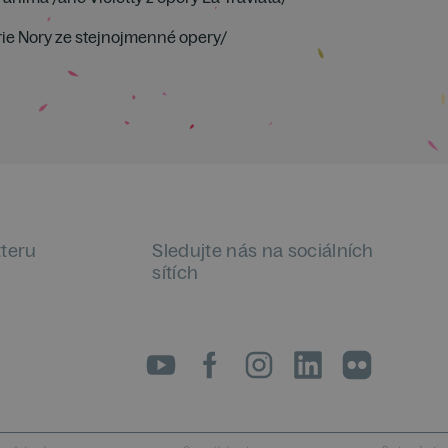
árie Nory ze stejnojmenné opery/
tteru
Sledujte nás na sociálních
sítích
LinkedIn
flickr