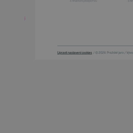
S finanční podporou
S f
Upravit nastavení cookies
/ © 2026
Pražské jaro / Vývoj