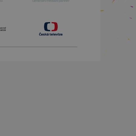
alu
Generální mediální partner