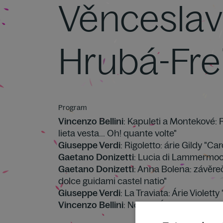
Věncesla
Hrubá-Fre
Program
Vincenzo Bellini
: Kapuleti a Montekové: R
lieta vesta... Oh! quante volte"
Giuseppe Verdi
: Rigoletto: árie Gildy "C
Gaetano Donizetti
: Lucia di Lammermoor
Gaetano Donizetti
: Anna Bolena: závěreč
dolce guidami castel natio"
Giuseppe Verdi
: La Traviata: Árie Violetty
Vincenzo Bellini
: Norma: Árie Nory "Cast