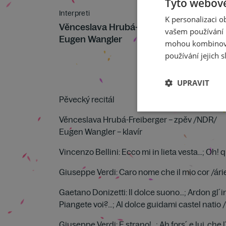
Tyto webové
Interpreti
K personalizaci 
Věnceslava Hrubá-Freiberger
vašem používání n
Eugen Wangler
mohou kombinovat
používání jejich s
UPRAVIT
Pěvecký recitál
Věnceslava Hrubá-Freiberger – zpěv /NDR/
Eugen Wangler – klavír
Vincenzo Bellini: Ecco mi in lieta vesta…; Oh! 
Giuseppe Verdi: Caro nome che il mio cor /árie
Gaetano Donizetti: Il dolce suono…; Ardon gl
Piangete voi?…; Al dolce guidami castel nati
Giuseppe Verdi: E strano!…; Ah fors´ e lui, che 