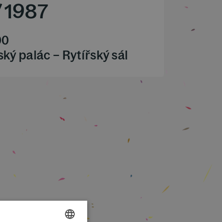
/
1987
00
ký palác – Rytířský sál