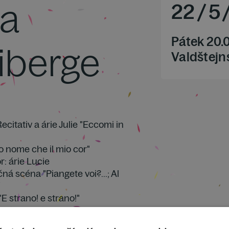
va
22
/
5
Pátek 20.
iberge
Valdštejns
ecitativ a árie Julie "Eccomi in
aro nome che il mio cor"
: árie Lucie
ná scéna "Piangete voi?...; Al
 "E strano! e strano!"
a diva che inargenti"