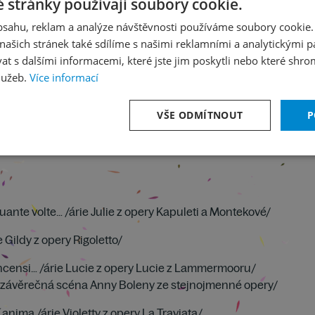
 stránky používají soubory cookie.
obsahu, reklam a analýze návštěvnosti používáme soubory cookie.
ašich stránek také sdílíme s našimi reklamními a analytickými par
 s dalšími informacemi, které jste jim poskytli nebo které shro
lužeb.
Více informací
VŠE ODMÍTNOUT
P
quante volte… /árie Julie z opery Kapuleti a Montekové/
 Gildy z opery Rigoletto/
´incensi… /árie Lucie z opery Lucie z Lammermooru/
o /závěrečná scéna Anny Boleny ze stejnojmenné opery/
l´anima /árie Violetty z opery La Traviata/