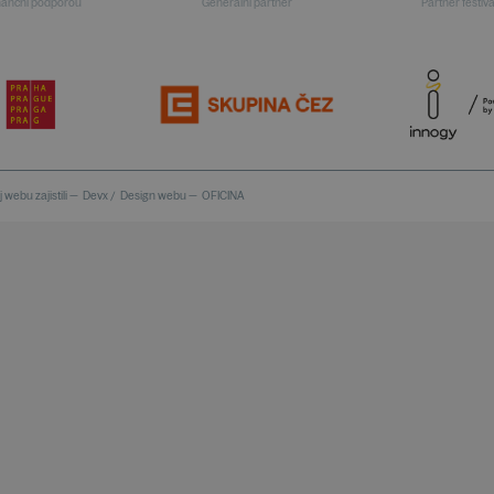
inanční podporou
Generální partner
Partner festiv
 webu zajistili —
Devx
/
Design webu —
OFICINA