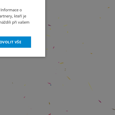
 Informace o
CZECH
tnery, kteří je
ENGLISH
máždili při vašem
OVOLIT VŠE