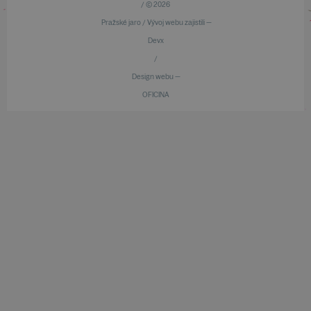
/ © 2026
Pražské jaro / Vývoj webu zajistili —
Devx
/
Design webu —
OFICINA