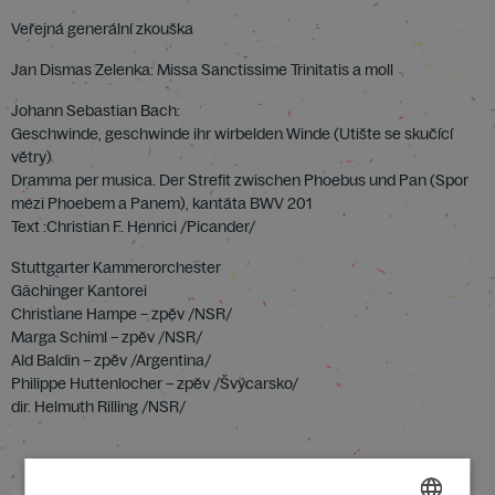
Veřejná generální zkouška
Jan Dismas Zelenka: Missa Sanctissime Trinitatis a moll
Johann Sebastian Bach:
Geschwinde, geschwinde ihr wirbelden Winde (Utište se skučící
větry)
Dramma per musica. Der Strefit zwischen Phoebus und Pan (Spor
mezi Phoebem a Panem), kantáta BWV 201
Text :Christian F. Henrici /Picander/
Stuttgarter Kammerorchester
Gächinger Kantorei
Christiane Hampe – zpěv /NSR/
Marga Schiml – zpěv /NSR/
Ald Baldin – zpěv /Argentina/
Philippe Huttenlocher – zpěv /Švýcarsko/
dir. Helmuth Rilling /NSR/