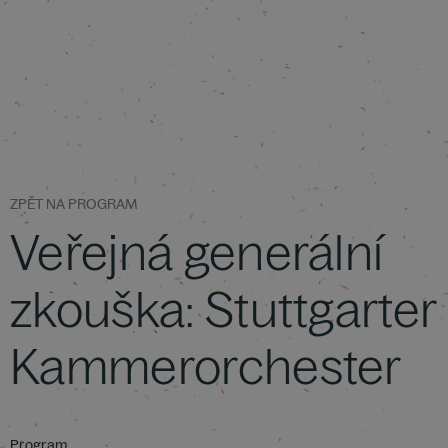
ZPĚT NA PROGRAM
Veřejná generální
zkouška: Stuttgarter
Kammerorchester
Program