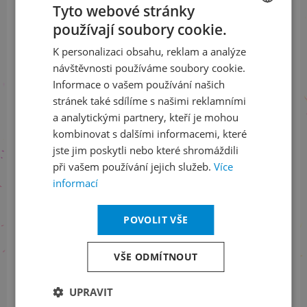
Tyto webové stránky
používají soubory cookie.
CZECH
Přihlaste se k našemu newsletteru
a buďte jako první v obraze
K personalizaci obsahu, reklam a analýze
ENGLISH
návštěvnosti používáme soubory cookie.
Informace o vašem používání našich
ODEBÍRAT NEWSLETTER
stránek také sdílíme s našimi reklamními
a analytickými partnery, kteří je mohou
kombinovat s dalšími informacemi, které
jste jim poskytli nebo které shromáždili
Sledujte nás na sociálních sítích
při vašem používání jejich služeb.
Více
LinkedIn
flickr
informací
POVOLIT VŠE
Informace o stavu objednávek
VŠE ODMÍTNOUT
+420 461 049 232
UPRAVIT