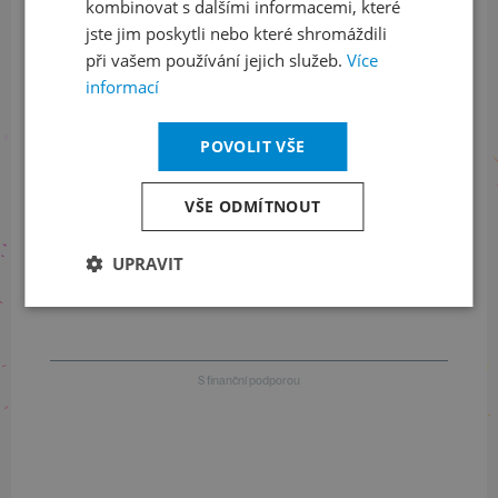
kombinovat s dalšími informacemi, které
jste jim poskytli nebo které shromáždili
při vašem používání jejich služeb.
Více
Informace o stavu objednávek
informací
+420 461 049 232
POVOLIT VŠE
VŠE ODMÍTNOUT
Informace o programu
UPRAVIT
+420 257 310 414
S finanční podporou