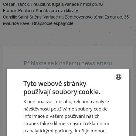
César Franck: Preludium, fuga a variace h moll op. 18
Francis Poulenc: Sonáta pro dva klavíry
Camille Saint-Saëns: Variace na Beethovenovo téma Es dur op. 35
Maurice Ravel: Rhapsodie espagnole
Přihlaste se k našemu newsletteru
a buďte jako první v obraze
Tyto webové stránky
ODEBÍRAT NEWSLETTER
používají soubory cookie.
CZECH
K personalizaci obsahu, reklam a analýze
ENGLISH
návštěvnosti používáme soubory cookie.
Sledujte nás na sociálních sítích
Informace o vašem používání našich
stránek také sdílíme s našimi reklamními
LinkedIn
flickr
a analytickými partnery, kteří je mohou