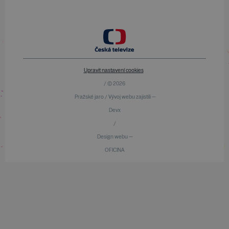
Upravit nastavení cookies
/ © 2026
Pražské jaro / Vývoj webu zajistili —
Devx
/
Design webu —
OFICINA