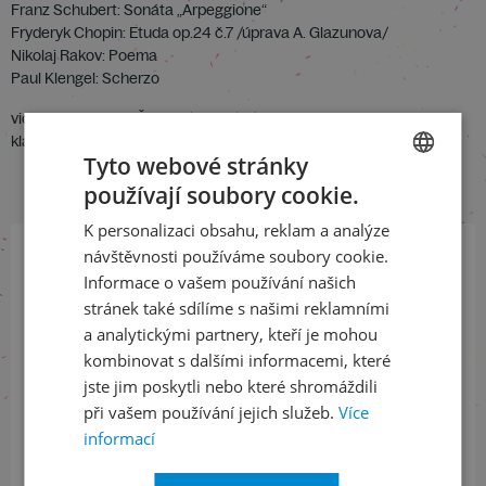
Franz Schubert: Sonáta „Arpeggione“
Fryderyk Chopin: Etuda op.24 č.7 /úprava A. Glazunova/
Nikolaj Rakov: Poema
Paul Klengel: Scherzo
violoncello: Daniel Šafran /SSSR/
klavír: Nina Musinjan /SSSR/
Tyto webové stránky
používají soubory cookie.
CZECH
K personalizaci obsahu, reklam a analýze
ENGLISH
návštěvnosti používáme soubory cookie.
Informace o vašem používání našich
Přihlaste se k našemu newsletteru
a buďte jako první v obraze
stránek také sdílíme s našimi reklamními
a analytickými partnery, kteří je mohou
kombinovat s dalšími informacemi, které
ODEBÍRAT NEWSLETTER
jste jim poskytli nebo které shromáždili
při vašem používání jejich služeb.
Více
informací
Sledujte nás na sociálních sítích