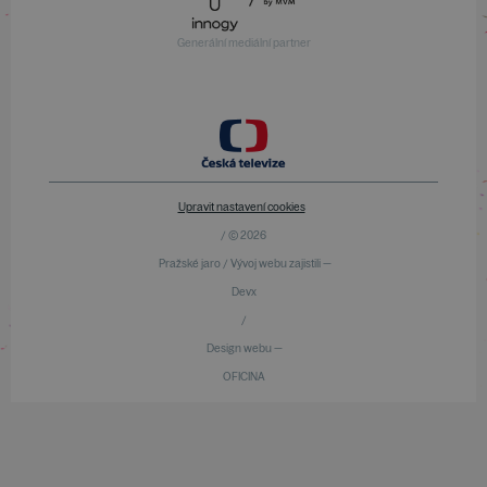
Generální mediální partner
Upravit nastavení cookies
/ © 2026
Pražské jaro / Vývoj webu zajistili —
Devx
/
Design webu —
OFICINA