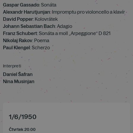
Gaspar Gassado
: Sonáta
Alexandr Harutjunjan
: Impromptu pro violoncello a klavír
David Popper
: Kolovrátek
Johann Sebastian Bach
: Adagio
Franz Schubert
: Sonáta a moll „Arpeggione“ D 821
Nikolaj Rakov
: Poema
Paul Klengel
: Scherzo
Interpreti
Daniel Šafran
Nina Musinjan
1
/
6
/
1950
Čtvrtek 20.00