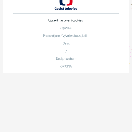
Upravit nastavení cookies
/ © 2026
Pražské jaro / Vývoj webu zajistili —
Devx
/
Design webu —
OFICINA