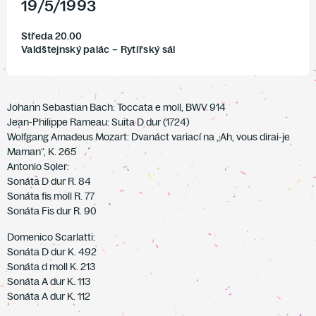
19
/
5
/
1993
Středa 20.00
Valdštejnský palác – Rytířský sál
Johann Sebastian Bach: Toccata e moll, BWV 914
Jean-Philippe Rameau: Suita D dur (1724)
Wolfgang Amadeus Mozart: Dvanáct variací na „Ah, vous dirai-je
Maman“, K. 265
Antonio Soler:
Sonáta D dur R. 84
Sonáta fis moll R. 77
Sonáta Fis dur R. 90
Domenico Scarlatti:
Sonáta D dur K. 492
Sonáta d moll K. 213
Sonáta A dur K. 113
Sonáta A dur K. 112